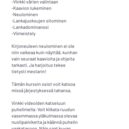
-Vinkki värien valintaan
-Kaavion lukeminen
-Neulominen
-Lankajuoksujen sitominen
-Lankadominanssi
-Viimeistely
Kirjoneuleen neulominen ei ole
niin vaikeaa kuin näyttää, kunhan
vain seuraat kaavioita ja ohjeita
tarkasti. Ja harjoitus tekee
tietysti mestarin!
Tämän kurssin osiot voit katsoa
missä järjestyksessä tahansa.
Vinkki videoiden katseluun
puhelimella: Voit klikata ruudun
vasemmassa yläkulmassa olevaa
nuolipainiketta ja käännä puhelin
vaakatasoon. Näin saat kuvan