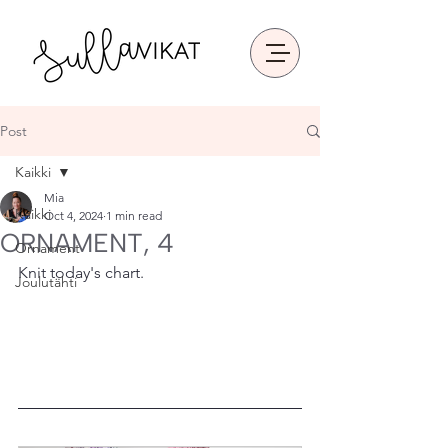
Post
Kaikki
Mia
Kaikki
Oct 4, 2024
1 min read
ORNAMENT, 4
Ornament
Knit today's chart.
Joulutähti