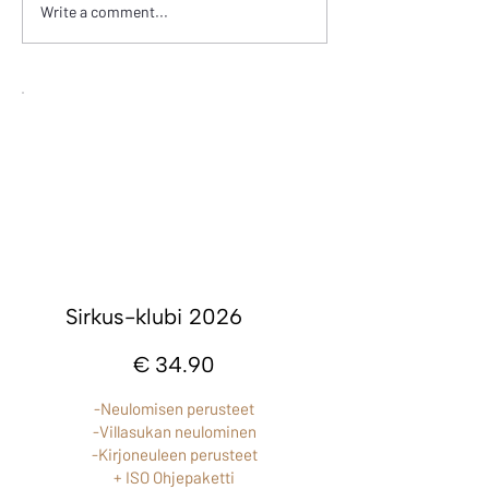
ORNAMENT 25.
Write a comment...
30.10.2024
Sirkus-klubi 2026
€34.90
€
34.90
-Neulomisen perusteet
-Villasukan neulominen
-Kirjoneuleen perusteet
+ ISO Ohjepaketti