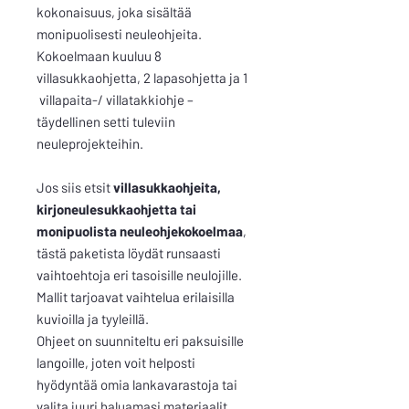
kokonaisuus, joka sisältää
monipuolisesti neuleohjeita.
Kokoelmaan kuuluu 8
villasukkaohjetta, 2 lapasohjetta ja 1
villapaita-/ villatakkiohje –
täydellinen setti tuleviin
neuleprojekteihin.
Jos siis etsit
villasukkaohjeita,
kirjoneulesukkaohjetta tai
monipuolista neuleohjekokoelmaa
,
tästä paketista löydät runsaasti
vaihtoehtoja eri tasoisille neulojille.
Mallit tarjoavat vaihtelua erilaisilla
kuvioilla ja tyyleillä.
Ohjeet on suunniteltu eri paksuisille
langoille, joten voit helposti
hyödyntää omia lankavarastoja tai
valita juuri haluamasi materiaalit.