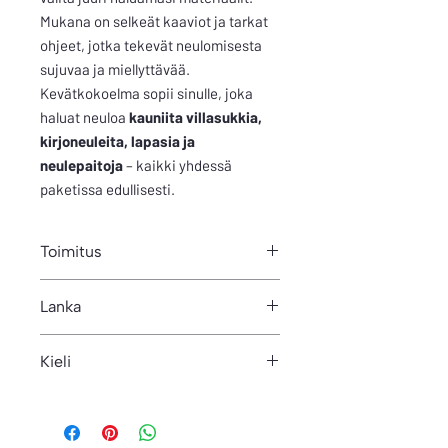
Mukana on selkeät kaaviot ja tarkat
ohjeet, jotka tekevät neulomisesta
sujuvaa ja miellyttävää.
Kevätkokoelma sopii sinulle, joka
haluat neuloa
kauniita villasukkia,
kirjoneuleita, lapasia ja
neulepaitoja
– kaikki yhdessä
paketissa edullisesti.
Toimitus
Ohjekokoelma on PDF-muodossa. Voit
Lanka
ladata tiedoston heti tilauksen ja
maksun jälkeen omilta sivuilta. Ohje
400 m/100 g - 200 m/ 100 g riippuen
lähtee linkkinä automaattisesti myös
Kieli
mallista
ilmoittamaasi
sähköpostiosoitteeseen.
Suomi