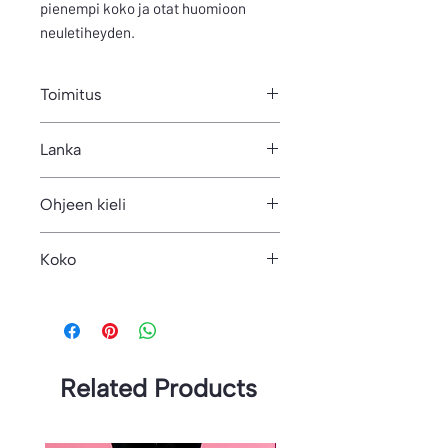
pienempi koko ja otat huomioon
neuletiheyden.
Toimitus
Ohje on PDF-muodossa. Voit ladata
Lanka
ohjeen heti tilauksen ja maksun jälkeen
omilta sivuilta. Ohje lähtee linkkinä
200m/100g
automaattisesti myös ilmoittamaasi
Ohjeen kieli
sähköpostiosoitteeseen.
Suomi
Koko
37-
Related Products