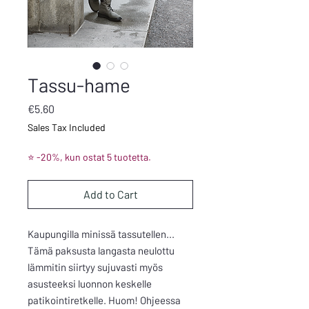
Tassu-hame
Price
€5.60
Sales Tax Included
⭐ -20%, kun ostat 5 tuotetta.
Add to Cart
Kaupungilla minissä tassutellen...
Tämä paksusta langasta neulottu
lämmitin siirtyy sujuvasti myös
asusteeksi luonnon keskelle
patikointiretkelle. Huom! Ohjeessa