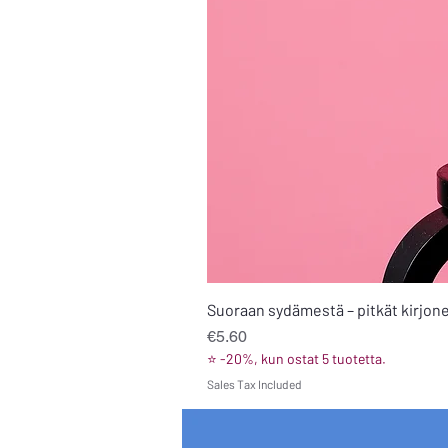
Suoraan sydämestä – pitkät kirjone
Price
€5.60
⭐ -20%, kun ostat 5 tuotetta.
Sales Tax Included