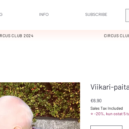
G
INFO
SUBSCRIBE
IRCUS CLUB 2024
CIRCUS CLU
Viikari-pait
Price
€6.90
Sales Tax Included
⭐ -20%, kun ostat 5 t