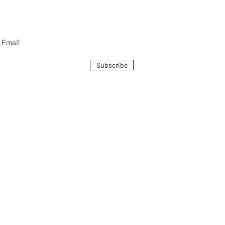
bscribe to the English newsletter from
Subscribe