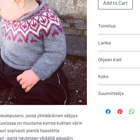
Add to Cart
Toimitus
Ohje on PDF-muodossa.
Lanka
ja maksun jälkeen omil
automaattisesti myös
110m/50g
sähköpostiosoitteese
Ohjeen kieli
Suomi
Koko
80-122cm
Suunnittelija
Anniina Juuti
neulepusero, jossa ylimääräinen väljyys
Kuviossa on muutama kerros kolmen värin
uuri sopivasti pientä haastetta
ri -paita neulotaan ylhäältä alaspäin