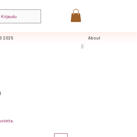
Kirjaudu
B 2025
About
a
uotetta.