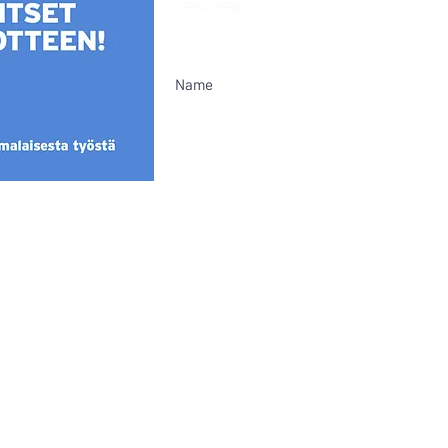
SUBSCRIBE
This is a Finnish mailing list. You can su
the main menu.
Cookies
@Mia Sumell 2024