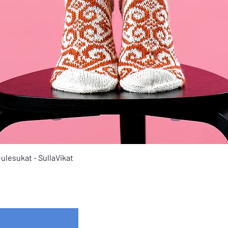
Quick View
ulesukat - SullaVikat