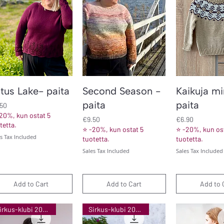
Quick View
Quick View
Quick V
tus Lake- paita
Second Season -
Kaikuja mi
paita
paita
ce
.50
20%, kun ostat 5
Price
Price
€9.50
€6.90
tetta.
⭐ -20%, kun ostat 5
⭐ -20%, kun ost
es Tax Included
tuotetta.
tuotetta.
Sales Tax Included
Sales Tax Included
Add to Cart
Add to Cart
Add to 
Sirkus-klubi 2026
Sirkus-klubi 2025