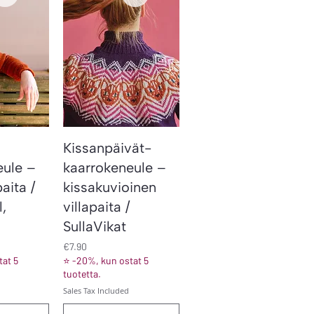
iew
Quick View
Kissanpäivät-
eule –
kaarrokeneule –
aita /
kissa­kuvioinen
,
villapaita /
SullaVikat
Price
€7.90
at 5
⭐ -20%, kun ostat 5
tuotetta.
Sales Tax Included