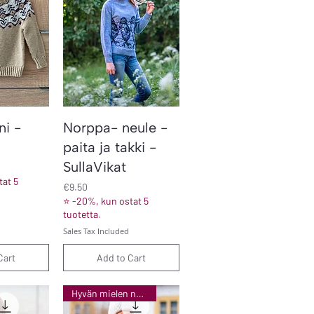
iew
Quick View
ni -
Norppa- neule -
paita ja takki -
SullaVikat
at 5
Price
€9.50
⭐ -20%, kun ostat 5
tuotetta.
Sales Tax Included
Cart
Add to Cart
Hyvän mielen neuleet