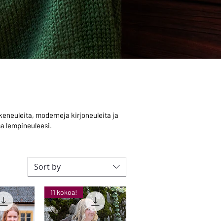
rokeneuleita, moderneja kirjoneuleita ja
ma lempineuleesi.
Sort by
11 kokoa!