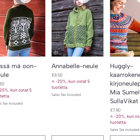
Quick View
Quick View
Quick V
ässä mä oon-
Annabelle-neule
Huggly-
ule
kaarroken
Price
€9.50
⭐ -20%, kun ostat 5
kirjoneulep
ce
.50
tuotetta.
20%, kun ostat 5
Mia Sumell
Sales Tax Included
tetta.
SullaVikat
es Tax Included
Price
€7.90
⭐ -20%, kun ost
tuotetta.
Sales Tax Included