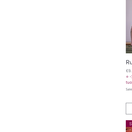
R
Pri
€9
⭐ -
tuo
Sal