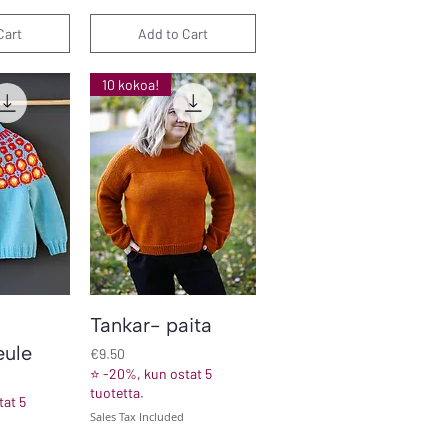
Cart
Add to Cart
10 kokoa!
iew
Quick View
Tankar- paita
eule
Price
€9.50
⭐ -20%, kun ostat 5
tuotetta.
at 5
Sales Tax Included