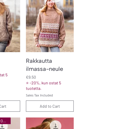
iew
Quick View
Rakkautta
ilmassa-neule
at 5
Price
€9.50
⭐ -20%, kun ostat 5
tuotetta.
Sales Tax Included
Cart
Add to Cart
Sirkus-klubi 2025