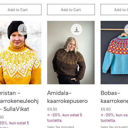
Add to Cart
Add to Cart
Add to 
Quick View
Quick View
Quick V
ristan -
Amidala-
Bobas-
arrokeneuleohj
kaarrokepusero
kaarroken
- SullaVikat
Price
Price
€9.50
€5.60
⭐ -20%, kun ostat 5
⭐ -20%, kun ost
ce
90
tuotetta.
tuotetta.
20%, kun ostat 5
Sales Tax Included
Sales Tax Included