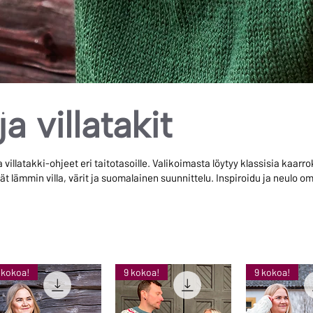
ja villatakit
a villatakki-ohjeet eri taitotasoille. Valikoimasta löytyy klassisia kaar
ät lämmin villa, värit ja suomalainen suunnittelu. Inspiroidu ja neulo o
 kokoa!
9 kokoa!
9 kokoa!