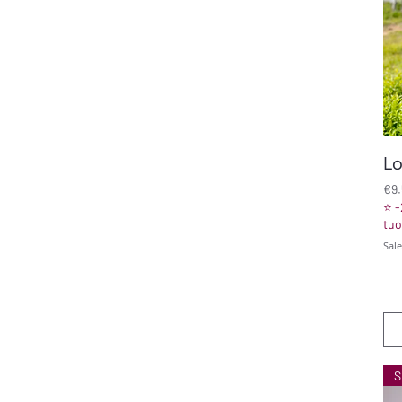
Lo
Pri
€9
⭐ -
tuo
Sal