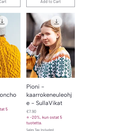
Cart
Add to Cart
iew
Quick View
Pioni -
poncho
kaarrokeneuleohj
e - SullaVikat
at 5
Price
€7.90
⭐ -20%, kun ostat 5
tuotetta.
Sales Tax Included