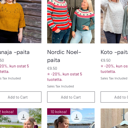
Quick View
Quick View
Quick V
naja -paita
Nordic Noel-
Koto -pait
paita
ce
Price
.50
€9.50
20%, kun ostat 5
⭐ -20%, kun ost
Price
€9.50
tetta.
tuotetta.
⭐ -20%, kun ostat 5
es Tax Included
Sales Tax Included
tuotetta.
Sales Tax Included
Add to Cart
Add to Cart
Add to 
2 kokoa!
10 kokoa!