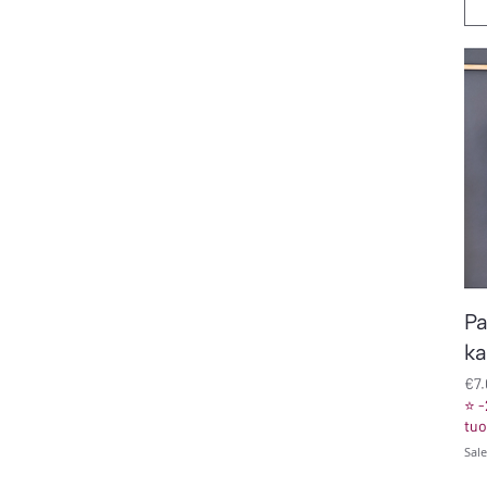
Pa
ka
Pri
€7
⭐ -
tuo
Sal