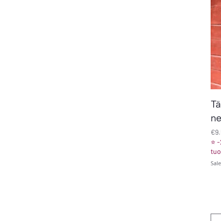
T
ne
Pri
€9
⭐ -
tuo
Sal