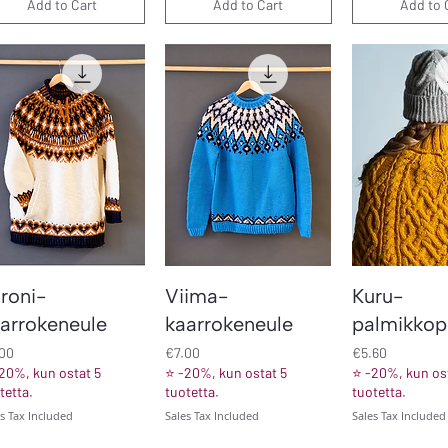
Add to Cart
Add to Cart
Add to 
Quick View
Quick View
Quick V
roni-
Viima-
Kuru-
arrokeneule
kaarrokeneule
palmikko
ce
Price
Price
.00
€7.00
€5.60
20%, kun ostat 5
⭐ -20%, kun ostat 5
⭐ -20%, kun ost
tetta.
tuotetta.
tuotetta.
es Tax Included
Sales Tax Included
Sales Tax Included