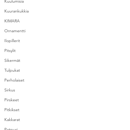
Kuulumisia
Kuurankukkia
KIMARA
Ornamentti
Ilopillerit
Pitsylit
Sikermät
Tulpukat
Perholaiset
Sirkus
Pirskeet
Pitkikset
Kakkarat
Potpuri