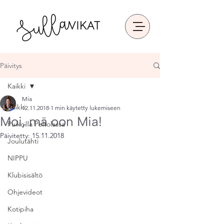
Päivitys
Kaikki
Mia
Kaikki
12.11.2018
1 min käytetty lukemiseen
Moi, mä oon Mia!
Puikoilla Peltolassa
Päivitetty:
15.11.2018
Joulutähti
NIPPU
Klubisisältö
Ohjevideot
Kotipiha