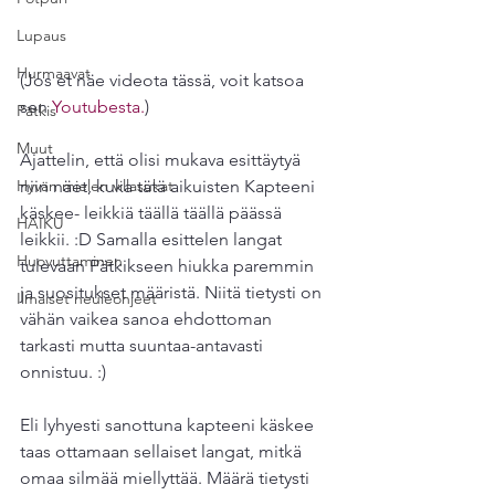
Lupaus
Hurmaavat
(Jos et näe videota tässä, voit katsoa 
sen 
Youtubesta.
)
Pätkis
Muut
Ajattelin, että olisi mukava esittäytyä 
Hyvän mielen villasukat
niin näet, kuka tätä aikuisten Kapteeni 
käskee- leikkiä täällä täällä päässä 
HAIKU
leikkii. :D Samalla esittelen langat 
Huovuttaminen
tulevaan Pätkikseen hiukka paremmin 
ja suositukset määristä. Niitä tietysti on 
Ilmaiset neuleohjeet
vähän vaikea sanoa ehdottoman 
tarkasti mutta suuntaa-antavasti 
onnistuu. :)
Eli lyhyesti sanottuna kapteeni käskee 
taas ottamaan sellaiset langat, mitkä 
omaa silmää miellyttää. Määrä tietysti 