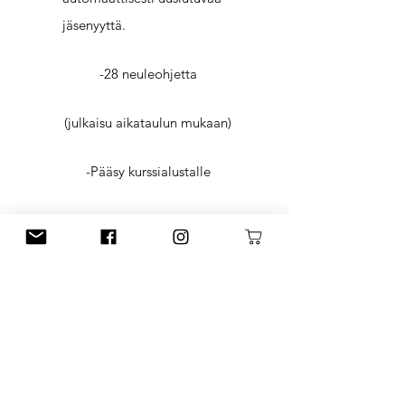
jäsenyyttä.
-28 neuleohjetta
(julkaisu aikataulun mukaan)
-Pääsy kurssialustalle
-Myyntilisenssi ajalle
1.1.-31.12.2026
-Ohjeet ovat laadukkaita,
tallennettavia tiedostoja
(pdf)
-Ohjeet voit tulostaa