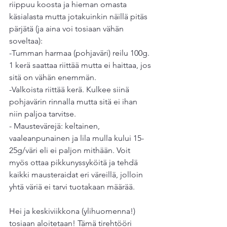
riippuu koosta ja hieman omasta 
käsialasta mutta jotakuinkin näillä pitäs 
pärjätä (ja aina voi tosiaan vähän 
soveltaa):
-Tumman harmaa (pohjaväri) reilu 100g. 
1 kerä saattaa riittää mutta ei haittaa, jos 
sitä on vähän enemmän.
-Valkoista riittää kerä. Kulkee siinä 
pohjavärin rinnalla mutta sitä ei ihan 
niin paljoa tarvitse.
- Maustevärejä: keltainen, 
vaaleanpunainen ja lila mulla kului 15-
25g/väri eli ei paljon mithään. Voit 
myös ottaa pikkunyssyköitä ja tehdä 
kaikki mausteraidat eri väreillä, jolloin 
yhtä väriä ei tarvi tuotakaan määrää.
Hei ja keskiviikkona (ylihuomenna!) 
tosiaan aloitetaan! Tämä tirehtööri 