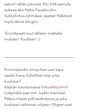
sekoili vähän päivissä. Klo 6.04 aamulla 
aukeaa eka Pätkis Facebookin 
SukkaSirkus-ryhmässä, ajastan Pätkikset 
myös tänne blogiin.
Toivottavasti tuut tällekin matkalle 
mukaan! Kuullaan! :)
Kiinnostaisiko sinua ihan uusi tapa 
saada ihana SullaVikat-ohje joka 
kuukausi?
Käyhän tutustumassa 
Sirkustelijoihin!
Liittymällä saat mm. kaikki menneet 
Pätkis-ohjeet pdf-tiedostoina ja joka 
kuukausi vaihtuvan ohjeen. Ohjeet ovat 