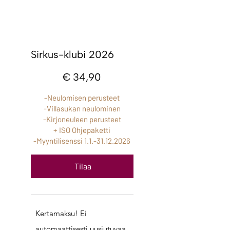
Sirkus-klubi 2026
34,90 €
€
34,90
-Neulomisen perusteet
-Villasukan neulominen
-Kirjoneuleen perusteet
+ ISO Ohjepaketti
-Myyntilisenssi
1.1.-31.12.2026
Tilaa
Kertamaksu! Ei
automaattisesti uusiutuvaa