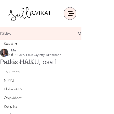
Päivitys
Kaikki
Mia
Kaikki
23.12.2019
1 min käytetty lukemiseen
Pätkis HAIKU, osa 1
Puikoilla Peltolassa
Joulutähti
NIPPU
Klubisisältö
Ohjevideot
Kotipiha