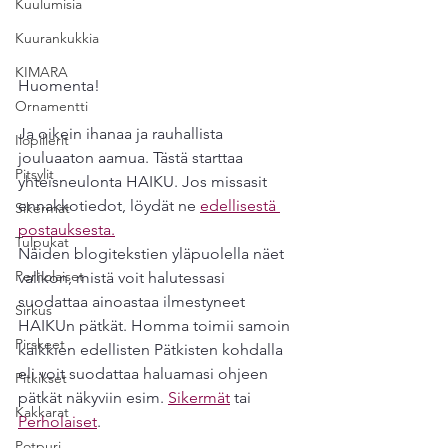
Kuulumisia
Kuurankukkia
KIMARA
Huomenta!
Ornamentti
Ja oikein ihanaa ja rauhallista 
Ilopillerit
jouluaaton aamua. Tästä starttaa 
Pitsylit
yhteisneulonta HAIKU. Jos missasit 
ennakkotiedot, löydät ne 
edellisestä 
Sikermät
postauksesta.
Tulpukat
Näiden blogitekstien yläpuolella näet 
Perholaiset
valikon, mistä voit halutessasi 
suodattaa ainoastaa ilmestyneet 
Sirkus
HAIKUn pätkät. Homma toimii samoin 
Pirskeet
kaikkien edellisten Pätkisten kohdalla 
eli voit suodattaa haluamasi ohjeen 
Pitkikset
pätkät näkyviin esim. 
Sikermät
 tai 
Kakkarat
Perholaiset
.
Potpuri