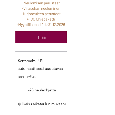
-Neulomisen perusteet
-Villasukan neulominen
-Kirjoneuleen perusteet
+ ISO Ohjepaketti
-Myyntilisenssi
1.1.-31.12.2026
Tilaa
Kertamaksu! Ei
automaattisesti uusiutuvaa
jäsenyyttä.
-28 neuleohjetta
(julkaisu aikataulun mukaan)