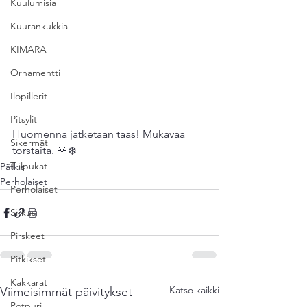
Kuulumisia
Kuurankukkia
KIMARA
Ornamentti
Ilopillerit
Pitsylit
Huomenna jatketaan taas! Mukavaa 
Sikermät
torstaita. 🔆❄️
Tulpukat
Pätkis
Perholaiset
Perholaiset
Sirkus
Pirskeet
Pitkikset
Kakkarat
Katso kaikki
Viimeisimmät päivitykset
Potpuri