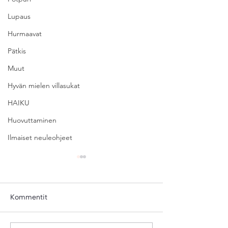
Lupaus
Hurmaavat
Pätkis
Muut
Hyvän mielen villasukat
HAIKU
Huovuttaminen
Ilmaiset neuleohjeet
Kommentit
NIPPU 11
NIPPU 10