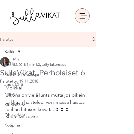
Päivitys
Kaikki
Mia
Kaikki
8.3.2018
1 min käytetty lukemiseen
SullaVikat, Perholaiset 6
Puikoilla Peltolassa
Päivitetty:
19.11.2018
Joulutähti
Moikka!
NIPPU
Ulkona on vielä lunta mutta jos oikein 
tarkkaan haistelee, voi ilmassa haistaa 
Klubisisältö
jo ihan hitusen kevättä. 🌷🌷🌷 
Ohjevideot
Seuraava kuvio:
Kotipiha