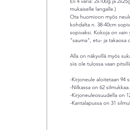
Eli 4 väriä: 2x100g ja 2x25g
mukaiselle langalle.)
Ota huomioon myös neulet
kohdalta n. 38-40cm sopiv
sopivaksi. Kokoja on vain 
"sauma", etu- ja takaosa o
Alla on näkyvillä myös suk
siis ole tulossa vaan pitsil
-Kirjoneule aloitetaan 94 s
-Nilkassa on 62 silmukkaa.
-Kirjoneuleosuudella on 1
-Kantalapussa on 31 silmu