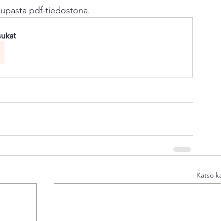
aupasta pdf-tiedostona.
sukat
Katso ka