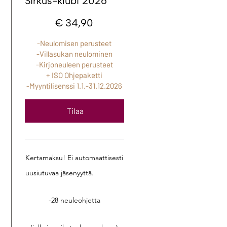
Sirkus-klubi 2026
34,90 €
€
34,90
-Neulomisen perusteet
-Villasukan neulominen
-Kirjoneuleen perusteet
+ ISO Ohjepaketti
-Myyntilisenssi 1.1.-31.12.2026
Tilaa
Kertamaksu! Ei automaattisesti
uusiutuvaa jäsenyyttä.
-28 neuleohjetta