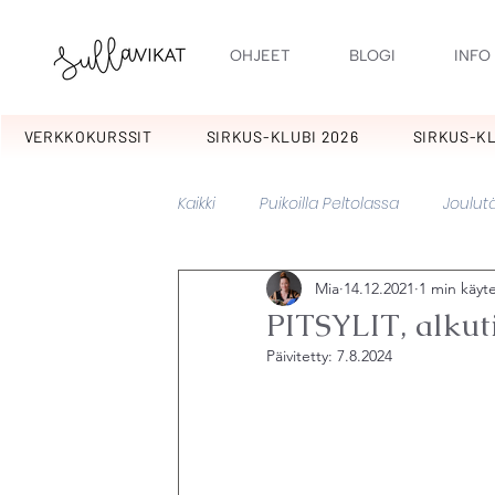
OHJEET
BLOGI
INFO
VERKKOKURSSIT
SIRKUS-KLUBI 2026
SIRKUS-KL
Kaikki
Puikoilla Peltolassa
Joulutä
Mia
14.12.2021
1 min käyt
Kotipiha
Kuulumisia
Kuura
PITSYLIT, alkut
Päivitetty:
7.8.2024
Pitsylit
Sikermät
Tulpukat
Kakkarat
Potpuri
Lupaus