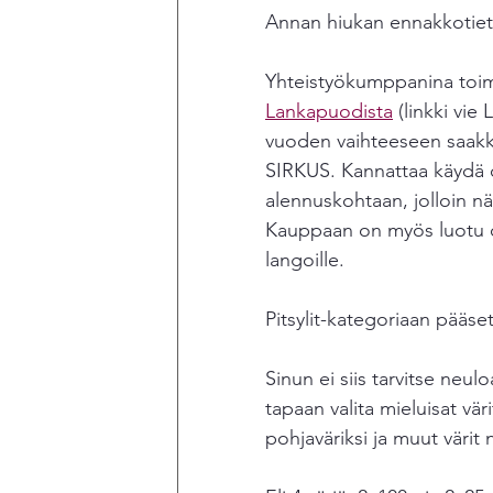
Annan hiukan ennakkotietoj
Yhteistyökumppanina toimii
Lankapuodista
 (linkki vie
vuoden vaihteeseen saakk
SIRKUS. Kannattaa käydä 
alennuskohtaan, jolloin n
Kauppaan on myös luotu o
langoille. 
Pitsylit-kategoriaan pääse
Sinun ei siis tarvitse neul
tapaan valita mieluisat vär
pohjaväriksi ja muut värit n