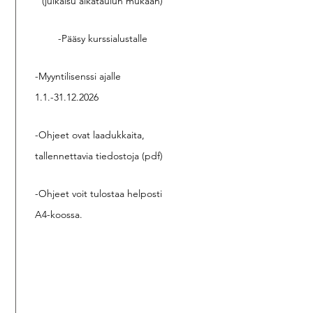
(julkaisu aikataulun mukaan)
-Pääsy kurssialustalle
-Myyntilisenssi ajalle
1.1.-31.12.2026
-Ohjeet ovat laadukkaita,
tallennettavia tiedostoja (pdf)
-Ohjeet voit tulostaa helposti
A4-koossa.