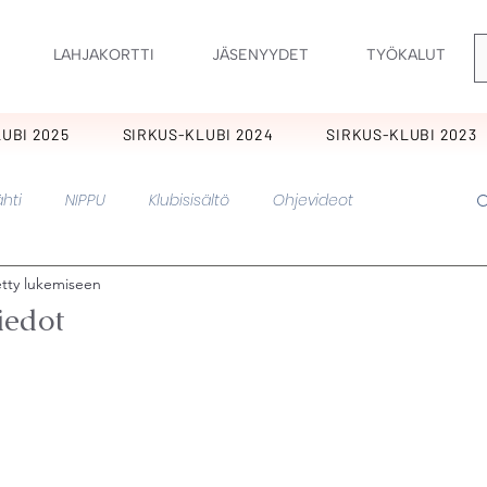
LAHJAKORTTI
JÄSENYYDET
TYÖKALUT
UBI 2025
SIRKUS-KLUBI 2024
SIRKUS-KLUBI 2023
hti
NIPPU
Klubisisältö
Ohjevideot
etty lukemiseen
nkukkia
KIMARA
Ornamentti
Ilopillerit
iedot
Perholaiset
Sirkus
Pirskeet
Pitkikset
Hurmaavat
Pätkis
Muut