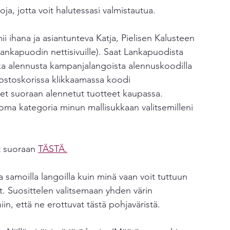
a, jotta voit halutessasi valmistautua. 
 ihana ja asiantunteva Katja, Pielisen Kalusteen 
 Lankapuodin nettisivuille). Saat Lankapuodista 
a alennusta kampanjalangoista alennuskoodilla 
ostoskorissa klikkaamassa koodi 
äet suoraan alennetut tuotteet kaupassa. 
ma kategoria minun mallisukkaan valitsemilleni 
t suoraan 
TÄSTÄ.
oa samoilla langoilla kuin minä vaan voit tuttuun 
it. Suosittelen valitsemaan yhden värin 
iin, että ne erottuvat tästä pohjaväristä. 