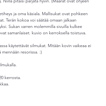
. Niillä pitäisi pärjätä hyvin. (Määrät ovat ohjeen 
iheys ja oma käsiala. Mallisukat ovat pohkeen 
at. Terän kokoa voi säätää omaan jalkaan 
yksi. Sukan varren molemmilla sivuilla kulkee 
vat samanlaiset. kuvio on kerroksella toistuva.
assa käytettävät silmukat. Mitään kovin vaikeaa ei 
lä mennään resorissa. :)
ilmukalla.
20 kerrosta.
kkaa.