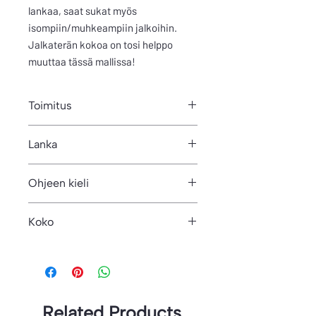
lankaa, saat sukat myös
isompiin/muhkeampiin jalkoihin.
Jalkaterän kokoa on tosi helppo
muuttaa tässä mallissa!
Toimitus
Ohje on PDF-muodossa. Voit ladata
Lanka
ohjeen heti tilauksen ja maksun jälkeen
omilta sivuilta. Ohje lähtee linkkinä
400m/100g
automaattisesti myös ilmoittamaasi
Ohjeen kieli
sähköpostiosoitteeseen.
Suomi
Koko
36-
Related Products