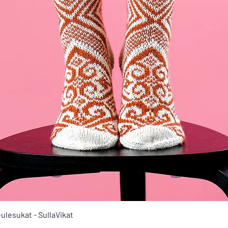
Quick View
ulesukat - SullaVikat