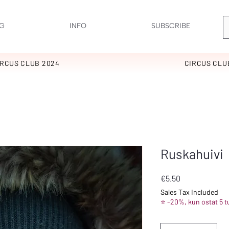
G
INFO
SUBSCRIBE
IRCUS CLUB 2024
CIRCUS CLU
Ruskahuivi
Price
€5.50
Sales Tax Included
⭐ -20%, kun ostat 5 t