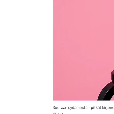
Suoraan sydämestä – pitkät kirjone
Price