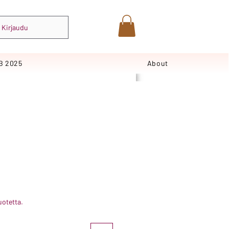
Kirjaudu
B 2025
About
uotetta.