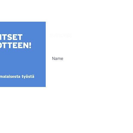
SUBSCRIBE
This is a Finnish mailing list. You can su
the main menu.