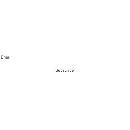
€5.60
⭐ -20%, kun ostat 5 tuotetta.
Sales Tax Included
bscribe to the English newsletter from
Subscribe