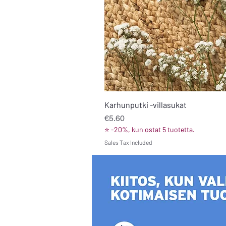
Karhunputki -villasukat
Price
€5.60
⭐ -20%, kun ostat 5 tuotetta.
Sales Tax Included