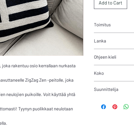
Add to Cart
Toimitus
Ohje on PDF-muodossa.
Lanka
ja maksun jälkeen omil
automaattisesti myös
400m/100g (Neulotaan 
sähköpostiosoitteese
Ohjeen kieli
200m/100g
 joka rakentuu osio kerrallaan nurkasta
Suomi
Koko
vuttaneelle ZigZag Zen -peitolle, joka
40 x 40, 50 x 50, 60 x 
Suunnittelija
n neulojien puikoille. Voit käyttää yhtä
Anniina Juuti
attomasti! Tyynyn puolikkaat neulotaan
lla.