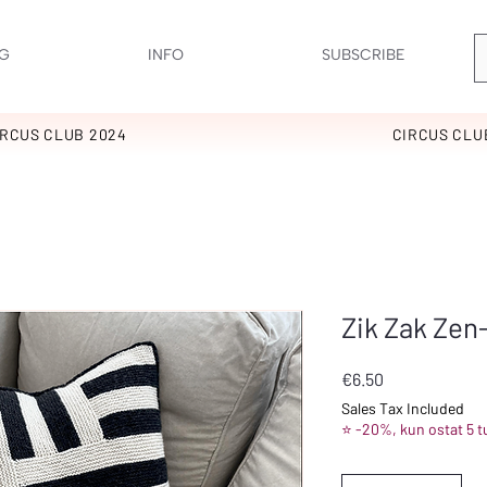
G
INFO
SUBSCRIBE
IRCUS CLUB 2024
CIRCUS CLU
Zik Zak Zen-
Price
€6.50
Sales Tax Included
⭐ -20%, kun ostat 5 t