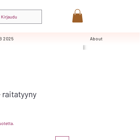
Kirjaudu
B 2025
About
 raitatyyny
uotetta.