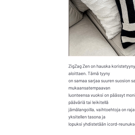
ZigZag Zen on hauska koristetyyny,
aloittaen. Tämä tyyny
on samaa sarjaa suuren suosion saa
mukaansatempaavan
luonteensa vuoksi on päässyt monie
pääväriä tai leikitellä
jämälangoilla, vaihtoehtoja on raj
yksitellen tasona ja
lopuksi yhdistetään icord-reunukse