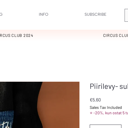
G
INFO
SUBSCRIBE
IRCUS CLUB 2024
CIRCUS CLU
Piirilevy- s
Price
€5.60
Sales Tax Included
⭐ -20%, kun ostat 5 t