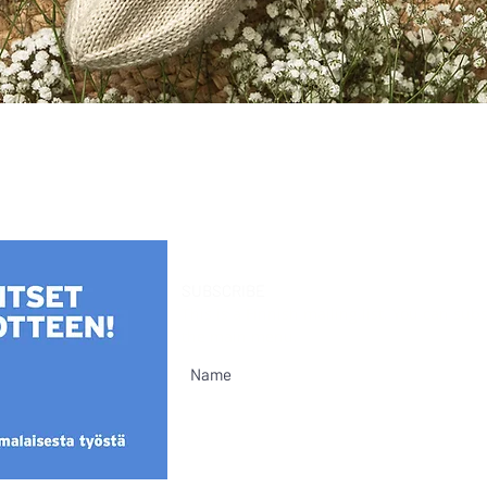
Quick View
SUBSCRIBE
This is a Finnish mailing list. You can su
the main menu.