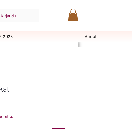
Kirjaudu
B 2025
About
ukat
uotetta.