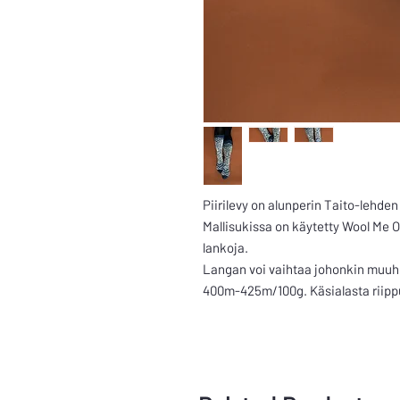
Piirilevy on alunperin Taito-lehde
Mallisukissa on käytetty Wool Me O
lankoja.
Langan voi vaihtaa johonkin muuh
400m-425m/100g. Käsialasta riip