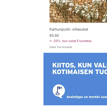
Karhunputki -villasukat
Price
€5.60
⭐ -20%, kun ostat 5 tuotetta.
Sales Tax Included