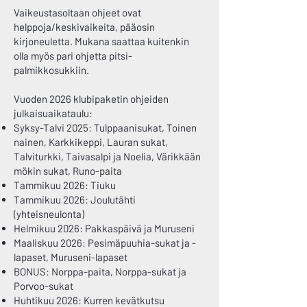
Vaikeustasoltaan ohjeet ovat
helppoja/keskivaikeita, pääosin
kirjoneuletta. Mukana saattaa kuitenkin
olla myös pari ohjetta pitsi-
palmikkosukkiin.
Vuoden 2026 klubipaketin ohjeiden
julkaisuaikataulu:
Syksy-Talvi 2025: Tulppaanisukat, Toinen
nainen, Karkkikeppi, Lauran sukat,
Talviturkki, Taivasalpi ja Noelia, Värikkään
mökin sukat, Runo-paita
Tammikuu 2026: Tiuku
Tammikuu 2026: Joulutähti
(yhteisneulonta)
Helmikuu 2026: Pakkaspäivä ja Muruseni
Maaliskuu 2026: Pesimäpuuhia-sukat ja -
lapaset, Muruseni-lapaset
BONUS: Norppa-paita, Norppa-sukat ja
Porvoo-sukat
Huhtikuu 2026: Kurren kevätkutsu