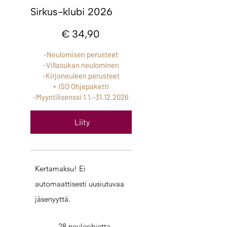
Sirkus-klubi 2026
34,90 €
€
34,90
-Neulomisen perusteet
-Villasukan neulominen
-Kirjoneuleen perusteet
+ ISO Ohjepaketti
-Myyntilisenssi
1.1.-31.12.2026
Liity
Kertamaksu! Ei
automaattisesti uusiutuvaa
jäsenyyttä.
-28 neuleohjetta