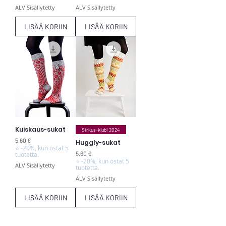
ALV Sisällytetty
ALV Sisällytetty
LISÄÄ KORIIN
LISÄÄ KORIIN
Kuiskaus-sukat
Sirkus-klubi 2024
Hinta
5,60 €
Huggly-sukat
⭐ -20%, kun ostat 5
Hinta
5,60 €
tuotetta.
⭐ -20%, kun ostat 5
ALV Sisällytetty
tuotetta.
ALV Sisällytetty
LISÄÄ KORIIN
LISÄÄ KORIIN