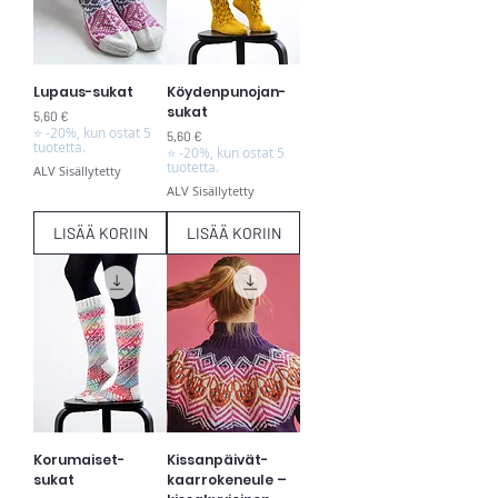
Lupaus-sukat
Köydenpunojan-
sukat
Hinta
5,60 €
⭐ -20%, kun ostat 5
Hinta
5,60 €
tuotetta.
⭐ -20%, kun ostat 5
tuotetta.
ALV Sisällytetty
ALV Sisällytetty
LISÄÄ KORIIN
LISÄÄ KORIIN
Korumaiset-
Kissanpäivät-
sukat
kaarrokeneule –