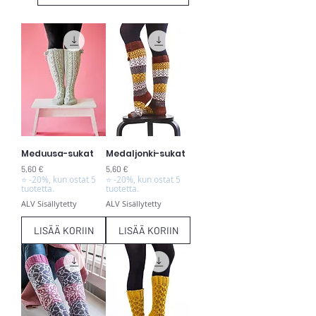
Meduusa-sukat
Medaljonki-sukat
Hinta
Hinta
5,60 €
5,60 €
⭐ -20%, kun ostat 5
⭐ -20%, kun ostat 5
tuotetta.
tuotetta.
ALV Sisällytetty
ALV Sisällytetty
LISÄÄ KORIIN
LISÄÄ KORIIN