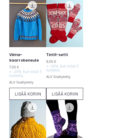
Viima-
Tintit-setti
kaarrokeneule
Hinta
9,00 €
⭐ -20%, kun ostat 5
Hinta
7,00 €
tuotetta.
⭐ -20%, kun ostat 5
tuotetta.
ALV Sisällytetty
ALV Sisällytetty
LISÄÄ KORIIN
LISÄÄ KORIIN