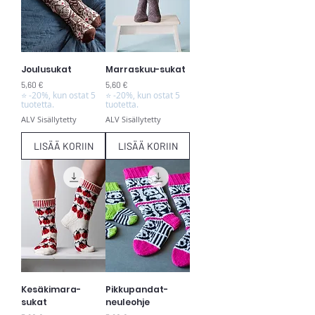
Joulusukat
Marraskuu-sukat
Hinta
Hinta
5,60 €
5,60 €
⭐ -20%, kun ostat 5
⭐ -20%, kun ostat 5
tuotetta.
tuotetta.
ALV Sisällytetty
ALV Sisällytetty
LISÄÄ KORIIN
LISÄÄ KORIIN
Kesäkimara-
Pikkupandat-
sukat
neuleohje