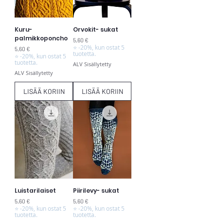
Kuru-
Orvokit- sukat
palmikkoponcho
Hinta
5,60 €
⭐ -20%, kun ostat 5
Hinta
5,60 €
tuotetta.
⭐ -20%, kun ostat 5
tuotetta.
ALV Sisällytetty
ALV Sisällytetty
LISÄÄ KORIIN
LISÄÄ KORIIN
Luistarilaiset
Piirilevy- sukat
Hinta
Hinta
5,60 €
5,60 €
⭐ -20%, kun ostat 5
⭐ -20%, kun ostat 5
tuotetta.
tuotetta.