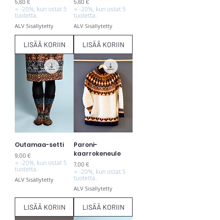
Hinta
Hinta
5,60 €
5,60 €
⭐ -20%, kun ostat 5
⭐ -20%, kun ostat 5
tuotetta.
tuotetta.
ALV Sisällytetty
ALV Sisällytetty
LISÄÄ KORIIN
LISÄÄ KORIIN
Outamaa-setti
Paroni-
kaarrokeneule
Hinta
9,00 €
⭐ -20%, kun ostat 5
Hinta
7,00 €
tuotetta.
⭐ -20%, kun ostat 5
tuotetta.
ALV Sisällytetty
ALV Sisällytetty
LISÄÄ KORIIN
LISÄÄ KORIIN