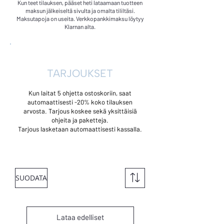
Kun teet tilauksen, pääset heti lataamaan tuotteen
maksun jälkeiseltä sivulta ja omalta tililtäsi.
Maksutapoja on useita. Verkkopankkimaksu löytyy
Klarnan alta.
TARJOUKSET
Kun laitat 5 ohjetta ostoskoriin, saat
automaattisesti -20% koko tilauksen
arvosta. Tarjous koskee sekä yksittäisiä
ohjeita ja paketteja.
Tarjous lasketaan automaattisesti kassalla.
SUODATA
Lataa edelliset