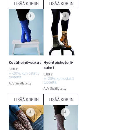
LISÄÄ KORIIN
LISÄÄ KORIIN
Kesäheinä-sukat
Hyönteishotelli-
sukat
Hinta
5,60 €
⭐ -20%, kun ostat 5
Hinta
5,60 €
tuotetta.
⭐ -20%, kun ostat 5
tuotetta.
ALV Sisällytetty
ALV Sisällytetty
LISÄÄ KORIIN
LISÄÄ KORIIN