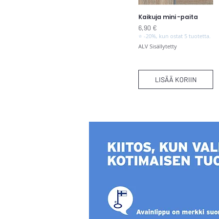
Kaikuja mini -paita
Pikakatselu
Hinta
6,90 €
⭐ -20%, kun ostat 5 tuotetta.
ALV Sisällytetty
LISÄÄ KORIIN