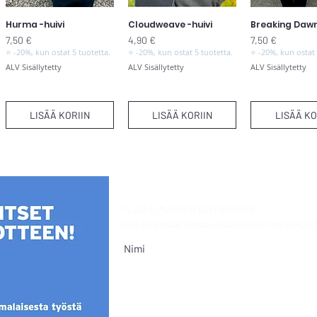
Hurma -huivi
Cloudweave -huivi
Breaking Dawn
Pikakatselu
Pikakatselu
Pikakats
Hinta
Hinta
Hinta
7,50 €
4,90 €
7,50 €
⭐ -20%, kun ostat 5 tuotetta.
⭐ -20%, kun ostat 5 tuotetta.
⭐ -20%, kun ostat 
ALV Sisällytetty
ALV Sisällytetty
ALV Sisällytetty
LISÄÄ KORIIN
LISÄÄ KORIIN
LISÄÄ KO
TILAA ILMAINEN UUTISKIRJE
Saat jatkossa tietoa uutuuksista
tarjouksist