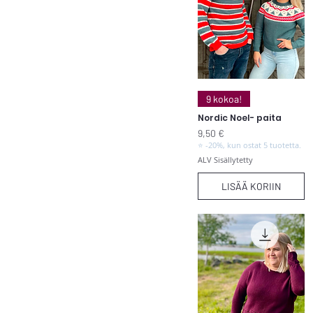
Pikakatselu
9 kokoa!
Nordic Noel- paita
Hinta
9,50 €
⭐ -20%, kun ostat 5 tuotetta.
ALV Sisällytetty
LISÄÄ KORIIN