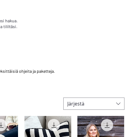
esi hakua.
tililtäsi.
sittäisiä ohjeita ja paketteja.
Järjestä