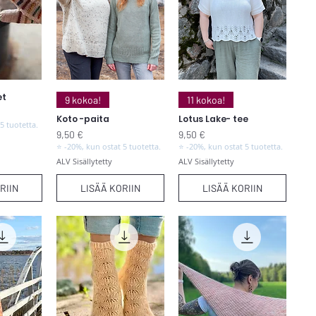
et
elu
Pikakatselu
Pikakatselu
9 kokoa!
11 kokoa!
Koto -paita
Lotus Lake- tee
5 tuotetta.
Hinta
Hinta
9,50 €
9,50 €
⭐ -20%, kun ostat 5 tuotetta.
⭐ -20%, kun ostat 5 tuotetta.
ALV Sisällytetty
ALV Sisällytetty
RIIN
LISÄÄ KORIIN
LISÄÄ KORIIN