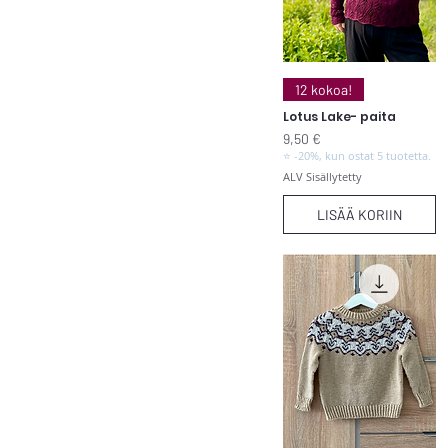
Pikakatselu
12 kokoa!
Lotus Lake- paita
Hinta
9,50 €
⭐ -20%, kun ostat 5 tuotetta.
ALV Sisällytetty
LISÄÄ KORIIN