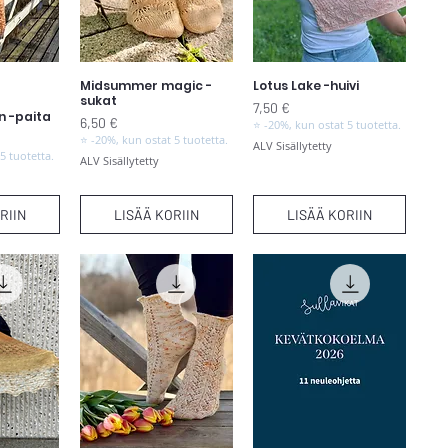
Midsummer magic -
Lotus Lake -huivi
elu
Pikakatselu
Pikakatselu
sukat
Hinta
7,50 €
n -paita
Hinta
6,50 €
⭐ -20%, kun ostat 5 tuotetta.
⭐ -20%, kun ostat 5 tuotetta.
ALV Sisällytetty
5 tuotetta.
ALV Sisällytetty
RIIN
LISÄÄ KORIIN
LISÄÄ KORIIN