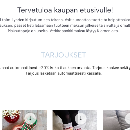
Tervetuloa kaupan etusivulle!
i toimii yhden kirjautumisen takana. Voit suodattaa tuotteita helpottaaks
lauksen, pääset heti lataamaan tuotteen maksun jälkeiseltä sivulta ja omalta 
Maksutapoja on useita. Verkkopankkimaksu löytyy Klarnan alta.
TARJOUKSET
n, saat automaattisesti -20% koko tilauksen arvosta. Tarjous koskee sekä yk
Tarjous lasketaan automaattisesti kassalla.