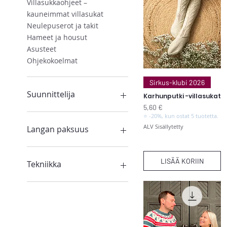
Villasukkaohjeet –
kauneimmat villasukat
Neulepuserot ja takit
Hameet ja housut
Asusteet
Ohjekokoelmat
Pikakatselu
Sirkus-klubi 2026
Suunnittelija
Karhunputki -villasukat
Hinta
5,60 €
Anniina Juuti
⭐ -20%, kun ostat 5 tuotetta.
Hanne Piirainen
ALV Sisällytetty
Langan paksuus
Mia Sumell
Sonja Nykänen
Langan paksuus 100-
200m/100g
LISÄÄ KORIIN
Tekniikka
Langan paksuus 210-
360m/100g
Kirjoneuleohjeet –
kirjoneulesukat ja lapaset
Langan paksuus 370-
430m/100g
Palmikot
Pitsi- ja pintaneule