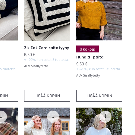
Zik Zak Zen- raitatyyny
elu
Pikakatselu
Pikakatselu
9 kokoa!
Hinta
6,50 €
Hunaja -paita
⭐ -20%, kun ostat 5 tuotetta.
Hinta
9,50 €
ALV Sisällytetty
5 tuotetta.
⭐ -20%, kun ostat 5 tuotetta.
ALV Sisällytetty
RIIN
LISÄÄ KORIIN
LISÄÄ KORIIN