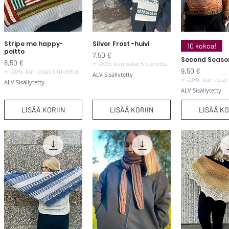
Stripe me happy-
Silver Frost -huivi
Pikakatselu
Pikakatselu
Pikakats
10 kokoa!
peitto
Hinta
7,50 €
Second Seaso
Hinta
8,50 €
⭐ -20%, kun ostat 5 tuotetta.
Hinta
9,50 €
⭐ -20%, kun ostat 5 tuotetta.
ALV Sisällytetty
⭐ -20%, kun ostat 
ALV Sisällytetty
ALV Sisällytetty
LISÄÄ KORIIN
LISÄÄ KORIIN
LISÄÄ KO