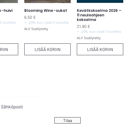
 -huivi
Blooming Wine -sukat
Kevätkokoelma 2026 –
elu
Pikakatselu
Pikakatselu
11 neuleohjeen
Hinta
6,50 €
kokoelma
5 tuotetta.
⭐ -20%, kun ostat 5 tuotetta.
Hinta
21,90 €
ALV Sisällytetty
⭐ -20%, kun ostat 5 tuotetta.
ALV Sisällytetty
RIIN
LISÄÄ KORIIN
LISÄÄ KORIIN
a ja yhteisneulonnoista.
Tilaa