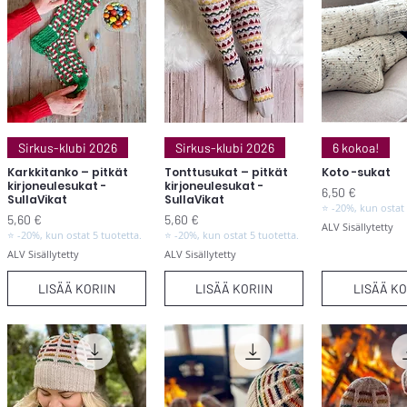
Pikakatselu
Pikakatselu
Pikakats
Sirkus-klubi 2026
Sirkus-klubi 2026
6 kokoa!
Karkkitanko – pitkät
Tonttusukat – pitkät
Koto -sukat
kirjoneulesukat -
kirjoneulesukat -
Hinta
6,50 €
SullaVikat
SullaVikat
⭐ -20%, kun ostat 
Hinta
Hinta
5,60 €
5,60 €
ALV Sisällytetty
⭐ -20%, kun ostat 5 tuotetta.
⭐ -20%, kun ostat 5 tuotetta.
ALV Sisällytetty
ALV Sisällytetty
LISÄÄ KORIIN
LISÄÄ KORIIN
LISÄÄ KO