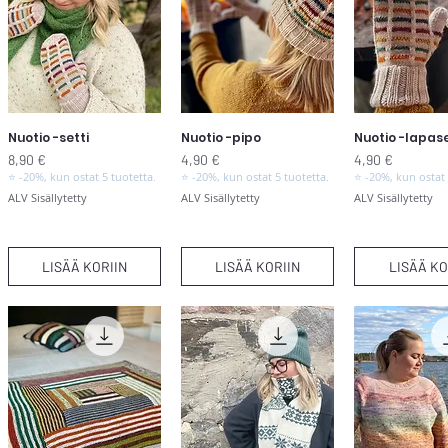
Nuotio -setti
Nuotio -pipo
Nuotio -lapas
Pikakatselu
Pikakatselu
Pikakats
Hinta
Hinta
Hinta
8,90 €
4,90 €
4,90 €
⭐ -20%, kun ostat 5 tuotetta.
⭐ -20%, kun ostat 5 tuotetta.
⭐ -20%, kun ostat 
ALV Sisällytetty
ALV Sisällytetty
ALV Sisällytetty
LISÄÄ KORIIN
LISÄÄ KORIIN
LISÄÄ KO