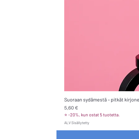
Suoraan sydämestä – pitkät kirjone
Hinta
5,60 €
⭐ -20%, kun ostat 5 tuotetta.
ALV Sisällytetty