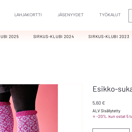
LAHJAKORTTI
JÄSENYYDET
TYÖKALUT
UBI 2025
SIRKUS-KLUBI 2024
SIRKUS-KLUBI 2023
Esikko-suk
Hinta
5,60 €
ALV Sisällytetty
⭐ -20%, kun ostat 5 t