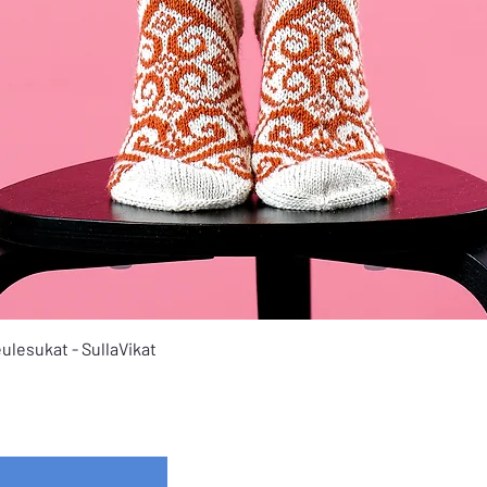
Pikakatselu
ulesukat - SullaVikat