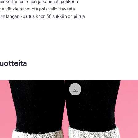
inkertainen resori ja kauniisti pohkeen
eivät vie huomiota pois valloittavasta
en langan kulutus koon 38 sukkiin on piirua
tuotteita