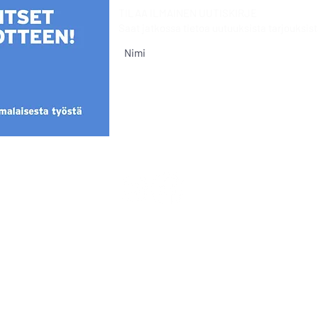
TILAA ILMAINEN UUTISKIRJE
Saat jatkossa tietoa uutuuksista
tarjouksist
Tietoa evästeistä
@Mia Sumell 2024