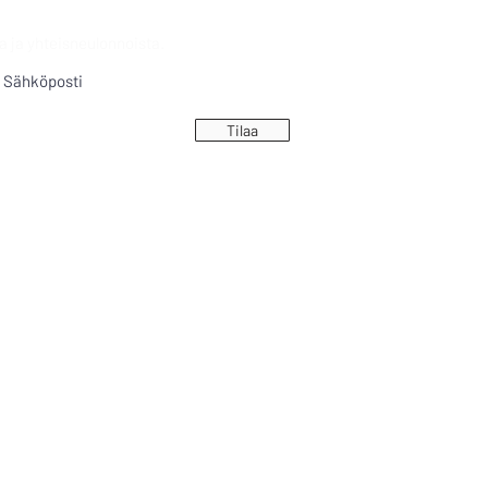
a ja yhteisneulonnoista.
Tilaa