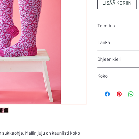
LISÄÄ KORIIN
Toimitus
Tämän tuotteen saat 
Lanka
250m/100g
Ohjeen kieli
Suomi
Koko
37-
sukkaohje. Mallin juju on kauniisti koko