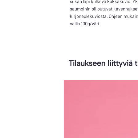
sukan läpi kulkeva kukkakuvio. Yks
saumoihin piiloutuvat kavennukset 
kirjoneulekuviosta. Ohjeen mukain
vailla 100g/väri.
Tilaukseen liittyviä 