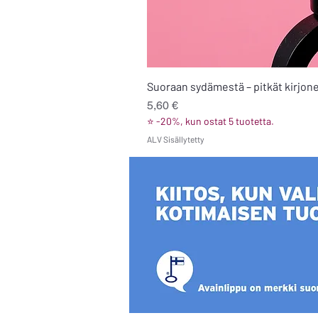
Suoraan sydämestä – pitkät kirjone
Hinta
5,60 €
⭐ -20%, kun ostat 5 tuotetta.
ALV Sisällytetty