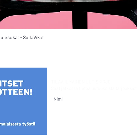
Pikakatselu
ulesukat - SullaVikat
TILAA ILMAINEN UUTISKIRJE
Saat jatkossa tietoa uutuuksista
tarjouksist