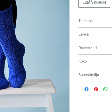
LISÄÄ KORIIN
Toimitus
Ohje on PDF-muodossa.
Lanka
ja maksun jälkeen omil
automaattisesti myös
200m/100g
sähköpostiosoitteese
Ohjeen kieli
Suomi
Koko
37-
Suunnittelija
Mia Sumell