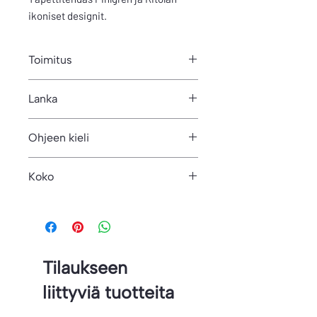
ikoniset designit.
Toimitus
Tämän tuotteen saat pdf-tiedostona
Lanka
sähköpostiin.
400m/100g
Ohjeen kieli
Suomi
Koko
37-
Tilaukseen
liittyviä tuotteita