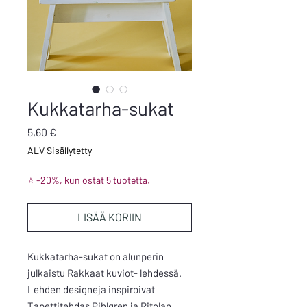
Kukkatarha-sukat
Hinta
5,60 €
ALV Sisällytetty
⭐ -20%, kun ostat 5 tuotetta.
LISÄÄ KORIIN
Kukkatarha-sukat on alunperin
julkaistu Rakkaat kuviot- lehdessä.
Lehden designeja inspiroivat
Tapettitehdas Pihlgren ja Ritolan