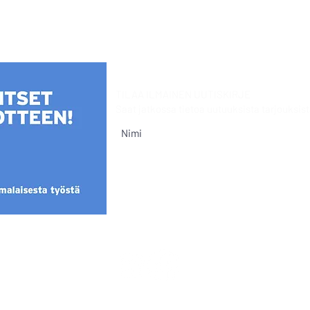
TILAA ILMAINEN UUTISKIRJE
Saat jatkossa tietoa uutuuksista
tarjouksist