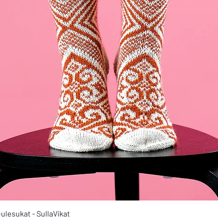
Pikakatselu
ulesukat - SullaVikat