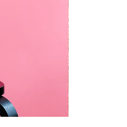
Karhunputki -villasukat