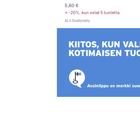
Hinta
5,60 €
⭐ -20%, kun ostat 5 tuotetta.
ALV Sisällytetty