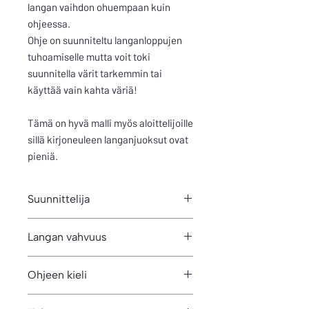
langan vaihdon ohuempaan kuin
ohjeessa.
Ohje on suunniteltu langanloppujen
tuhoamiselle mutta voit toki
suunnitella värit tarkemmin tai
käyttää vain kahta väriä!
Tämä on hyvä malli myös aloittelijoille
sillä kirjoneuleen langanjuoksut ovat
pieniä.
Suunnittelija
Mia Sumell
Langan vahvuus
200m/100g
Ohjeen kieli
Suomi