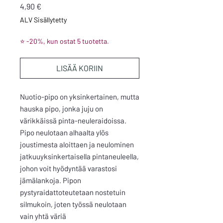
Hinta
4,90 €
ALV Sisällytetty
⭐ -20%, kun ostat 5 tuotetta.
LISÄÄ KORIIN
Nuotio-pipo on yksinkertainen, mutta
hauska pipo, jonka juju on
värikkäissä pinta-neuleraidoissa.
Pipo neulotaan alhaalta ylös
joustimesta aloittaen ja neulominen
jatkuuyksinkertaisella pintaneuleella,
johon voit hyödyntää varastosi
jämälankoja. Pipon
pystyraidattoteutetaan nostetuin
silmukoin, joten työssä neulotaan
vain yhtä väriä