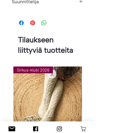
Suunnittelija
Anniina Juuti
Tilaukseen
liittyviä tuotteita
Sirkus-klubi 2026
Sirkus-klubi 2026