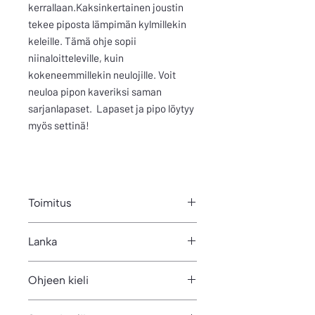
kerrallaan.Kaksinkertainen joustin
tekee piposta lämpimän kylmillekin
keleille. Tämä ohje sopii
niinaloitteleville, kuin
kokeneemmillekin neulojille. Voit
neuloa pipon kaveriksi saman
sarjanlapaset. Lapaset ja pipo löytyy
myös settinä!
Toimitus
Ohje on PDF-muodossa. Voit ladata
Lanka
ohjeen heti tilauksen ja maksun jälkeen
omilta sivuilta. Ohje lähtee linkkinä
225m/100g
automaattisesti myös ilmoittamaasi
Ohjeen kieli
sähköpostiosoitteeseen.
Suomi