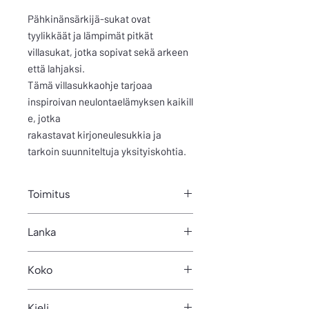
Pähkinänsärkijä-sukat ovat
tyylikkäät ja lämpimät pitkät
villasukat, jotka sopivat sekä arkeen
että lahjaksi.
Tämä villasukkaohje tarjoaa
inspiroivan neulontaelämyksen kaikill
e, jotka
rakastavat kirjoneulesukkia ja
tarkoin suunniteltuja yksityiskohtia.
Toimitus
Tämän tuotteen saat ladattavana pdf-
Lanka
tiedostona sähköpostiisi.
260m/100g
Koko
38-39
Kieli