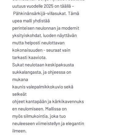
uutuus vuodelle 2025 on täällä –
Pähkinänsärkijä-villasukat. Tämä
upea malli yhdistää
perinteisen neulonnan ja modernit
yksityiskohdat, luoden näyttävän
mutta helposti neulottavan
kokonaisuuden - seuraat vain
tarkasti kaaviota.
Sukat neulotaan keskipaksusta
sukkalangasta, ja ohjeessa on
mukana
kaunis valepalmikkokuvio sekä
selkeät
ohjeet kantapään ja kärkikavennuks
en neulomiseen. Mallissa on
myös silmukointia, joka tuo
neuleeseen viimeistellyn ja elegantin
ilmeen.