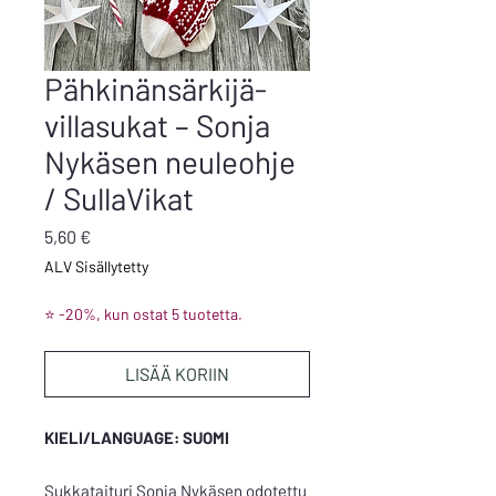
Pähkinänsärkijä-
villasukat – Sonja
Nykäsen neuleohje
/ SullaVikat
Hinta
5,60 €
ALV Sisällytetty
⭐ -20%, kun ostat 5 tuotetta.
LISÄÄ KORIIN
KIELI/LANGUAGE: SUOMI
Sukkataituri Sonja Nykäsen odotettu