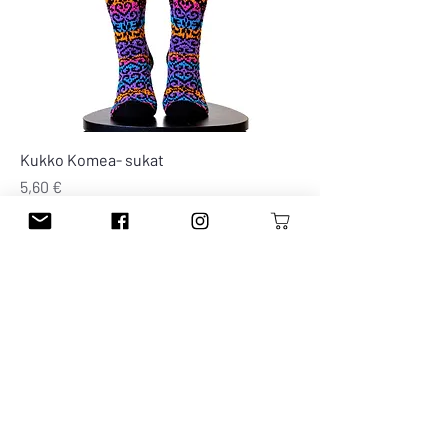
Kukko Komea- sukat
Hinta
5,60 €
ALV Sisällytetty
LISÄÄ OSTOSKORIIN