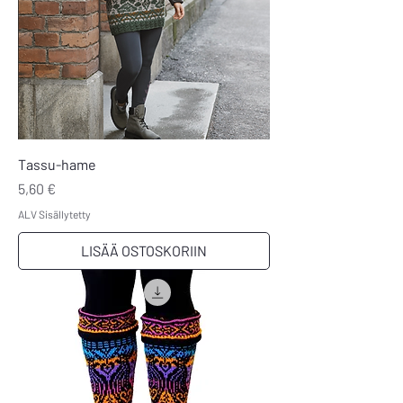
Tassu-hame
Hinta
5,60 €
ALV Sisällytetty
LISÄÄ OSTOSKORIIN