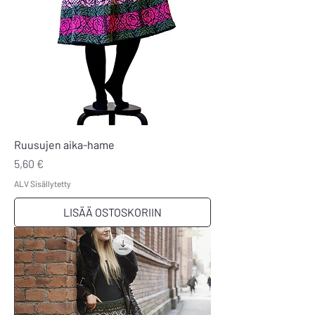
Ruusujen aika-hame
Hinta
5,60 €
ALV Sisällytetty
LISÄÄ OSTOSKORIIN