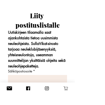
Liity 
postituslistalle
Uutiskirjeen tilaamalla saat 
ajankohtaista tietoa uusimmista 
neuleohjeista. SullaVikat-sivusto 
tarjoaa neuleklubijäsenyyksiä, 
yhteisneulontoja, useamman 
suunnittelijan yksittäisiä ohjeita sekä 
neuleohjepaketteja.
Sähköpostiosoite
*
Liity
Jee! Haluan tietoa uutuuksista, 