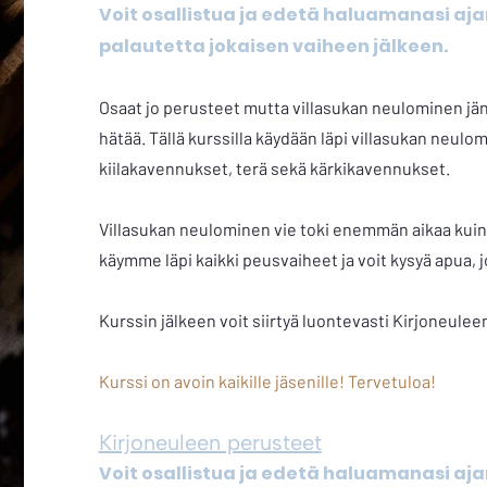
Voit osallistua ja edetä haluamanasi aj
palautetta jokaisen vaiheen jälkeen.
Osaat jo perusteet mutta villasukan neulominen jän
hätää. Tällä kurssilla käydään läpi villasukan neulo
kiilakavennukset, terä sekä kärkikavennukset.
Villasukan neulominen vie toki enemmän aikaa kui
käymme läpi kaikki peusvaiheet ja voit kysyä apua, jo
Kurssin jälkeen voit siirtyä luontevasti Kirjoneulee
Kurssi on avoin kaikille jäsenille! Tervetuloa!
Kirjoneuleen perusteet
Voit osallistua ja edetä haluamanasi aj