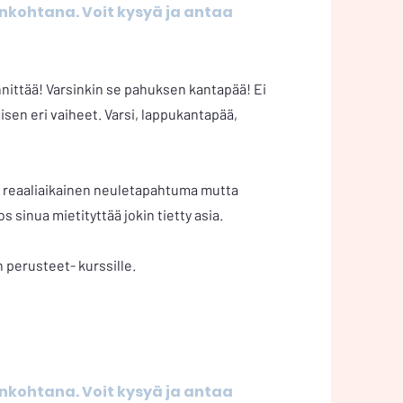
ankohtana.
Voit kysyä ja antaa
nittää! Varsinkin se pahuksen kantapää! Ei
misen eri vaiheet. Varsi, lappukantapää,
n reaaliaikainen neuletapahtuma mutta
s sinua mietityttää jokin tietty asia.
n perusteet- kurssille.
ankohtana.
Voit kysyä ja antaa