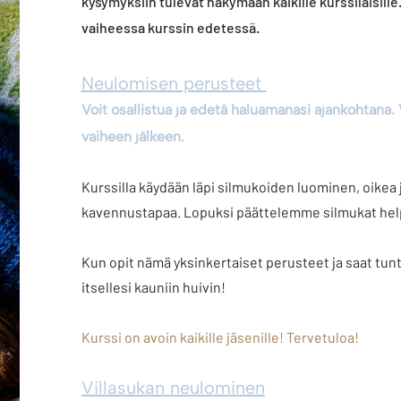
kysymyksiin tulevat näkymään kaikille kurssilaisille
vaiheessa kurssin edetessä.
Neulomisen perusteet
Voit osallistua ja edetä haluamanasi ajankohtana.
vaiheen jälkeen.
Kurssilla käydään läpi silmukoiden luominen, oikea j
kavennustapaa. Lopuksi päättelemme silmukat helpo
Kun opit nämä yksinkertaiset perusteet ja saat t
itsellesi kauniin huivin!
Kurssi on avoin kaikille jäsenille! Tervetuloa!
Villasukan neulominen