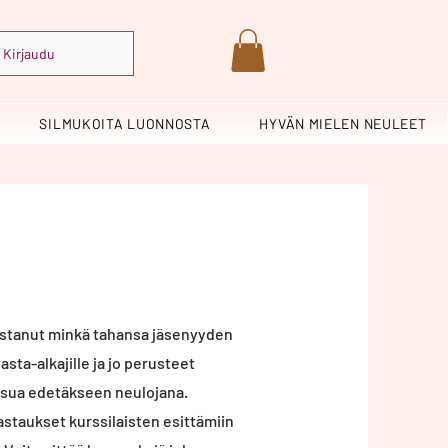
Kirjaudu
SILMUKOITA LUONNOSTA
HYVÄN MIELEN NEULEET
unastanut minkä tahansa jäsenyyden
sta-alkajille ja jo perusteet
kaisua edetäkseen neulojana.
staukset kurssilaisten esittämiin