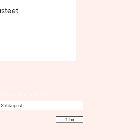
usteet
a ja yhteisneulonnoista.
Tilaa