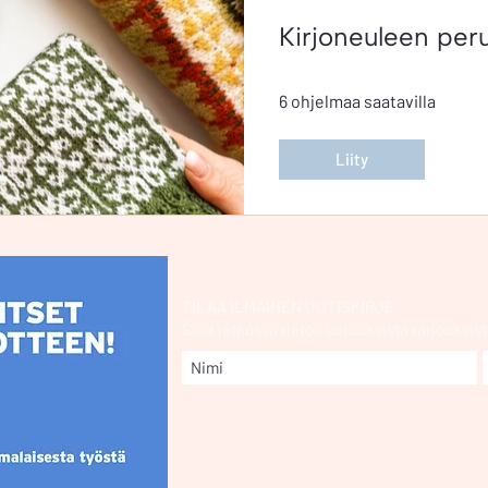
Kirjoneuleen per
6 ohjelmaa saatavilla
Liity
TILAA ILMAINEN UUTISKIRJE
Saat jatkossa tietoa uutuuksista
tarjouksist