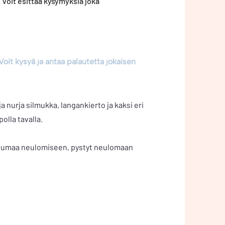
. Voit esittää kysymyksiä joka
Voit kysyä ja antaa palautetta jokaisen
a nurja silmukka, langankierto ja kaksi eri
lla tavalla.
untumaa neulomiseen, pystyt neulomaan