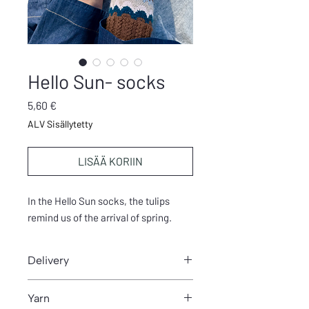
Hello Sun- socks
Hinta
5,60 €
ALV Sisällytetty
LISÄÄ KORIIN
In the Hello Sun socks, the tulips
remind us of the arrival of spring.
Delivery
You can download pattern from Thank
Yarn
you- page after purchase.