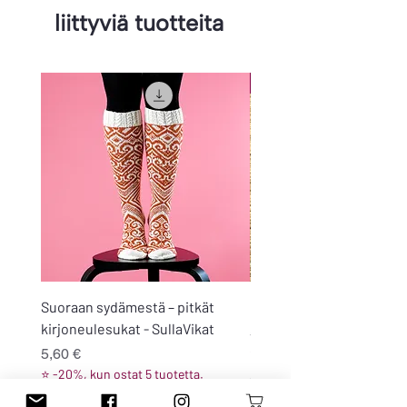
liittyviä tuotteita
Sirkus-klubi 2026
Suoraan sydämestä – pitkät
Karhunputki -villasukat
kirjoneulesukat - SullaVikat
Hinta
5,60 €
Hinta
⭐ -20%, kun ostat 5 tuotetta
5,60 €
⭐ -20%, kun ostat 5 tuotetta.
ALV Sisällytetty
ALV Sisällytetty