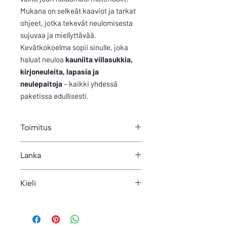
Mukana on selkeät kaaviot ja tarkat
ohjeet, jotka tekevät neulomisesta
sujuvaa ja miellyttävää.
Kevätkokoelma sopii sinulle, joka
haluat neuloa
kauniita villasukkia,
kirjoneuleita, lapasia ja
neulepaitoja
– kaikki yhdessä
paketissa edullisesti.
Toimitus
Ohjekokoelma on PDF-muodossa. Voit
Lanka
ladata tiedoston heti tilauksen ja
maksun jälkeen omilta sivuilta. Ohje
400 m/100 g - 200 m/ 100 g riippuen
lähtee linkkinä automaattisesti myös
Kieli
mallista
ilmoittamaasi
sähköpostiosoitteeseen.
Suomi