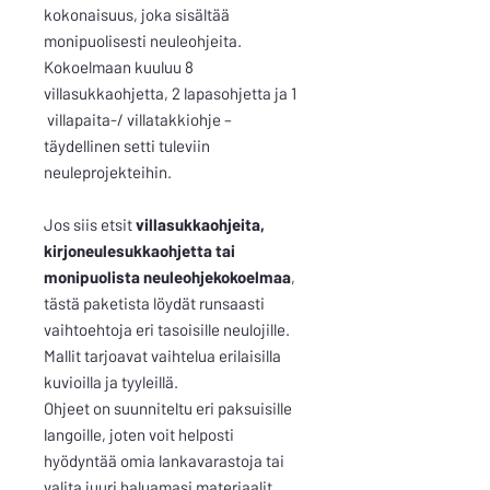
kokonaisuus, joka sisältää
monipuolisesti neuleohjeita.
Kokoelmaan kuuluu 8
villasukkaohjetta, 2 lapasohjetta ja 1
villapaita-/ villatakkiohje –
täydellinen setti tuleviin
neuleprojekteihin.
Jos siis etsit
villasukkaohjeita,
kirjoneulesukkaohjetta tai
monipuolista neuleohjekokoelmaa
,
tästä paketista löydät runsaasti
vaihtoehtoja eri tasoisille neulojille.
Mallit tarjoavat vaihtelua erilaisilla
kuvioilla ja tyyleillä.
Ohjeet on suunniteltu eri paksuisille
langoille, joten voit helposti
hyödyntää omia lankavarastoja tai
valita juuri haluamasi materiaalit.