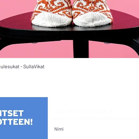
Pikakatselu
ulesukat - SullaVikat
TILAA ILMAINEN UUTISKIRJE
Saat jatkossa tietoa uutuuksista
tarjouksist