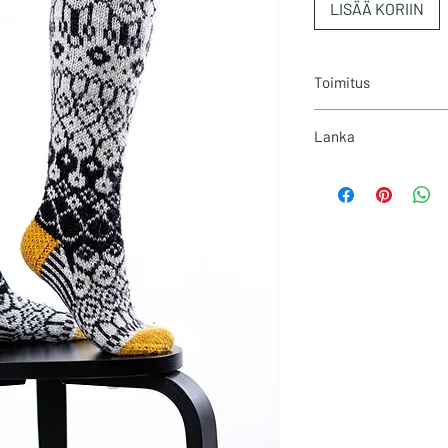
LISÄÄ KORIIN
Toimitus
Tämä tuote toimiteta
Lanka
tiedostona.
Langan vahvuus vaih
400m/100g.