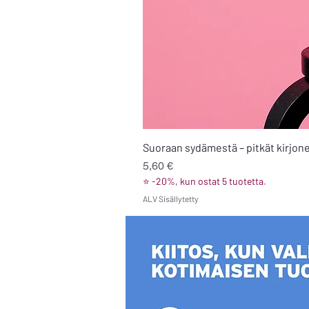
Suoraan sydämestä – pitkät kirjone
Hinta
5,60 €
⭐ -20%, kun ostat 5 tuotetta.
ALV Sisällytetty