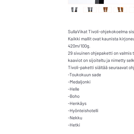
SullaVikat Tivoli-ohjekokoelma sis
Kaikki mallit ovat kaunista kirjon
420m/100g.
29 sivuinen ohjepaketti on valmis t
kaaviot on sijoiteltu ja nimetty sel
Tivoli-paketti siältää seuraavat oh
-Toukokuun sade
-Medaljonki
-Helle
-Boho
-Henkäys
-Hyönteishotelli
-Nekku
-Hetki