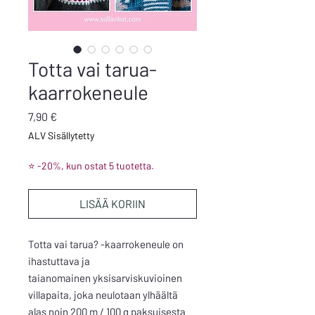
Totta vai tarua-
kaarrokeneule
Hinta
7,90 €
ALV Sisällytetty
⭐ -20%, kun ostat 5 tuotetta.
LISÄÄ KORIIN
Totta vai tarua? -kaarrokeneule on
ihastuttava ja
taianomainen yksisarviskuvioinen
villapaita, joka neulotaan ylhäältä
alas noin 200 m / 100 g paksuisesta