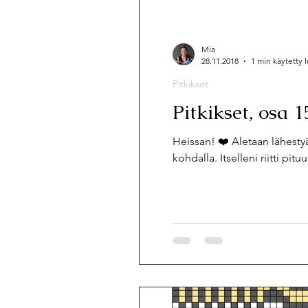
Mia
28.11.2018
1 min käytetty
Pitkikset
Pitkikset, osa 1
Heissan! ❤️ Aletaan lähesty
kohdalla. Itselleni riitti pit