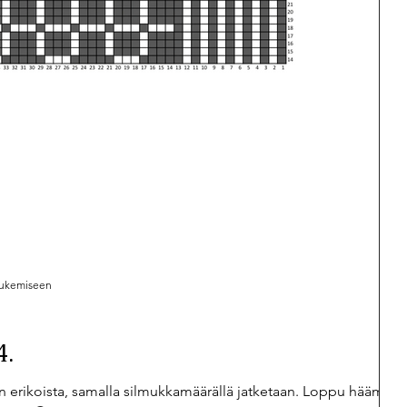
 lukemiseen
4.
 erikoista, samalla silmukkamäärällä jatketaan. Loppu häämött