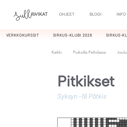
OHJEET
BLOGI
INFO
VERKKOKURSSIT
SIRKUS-KLUBI 2026
SIRKUS-KL
Kaikki
Puikoilla Peltolassa
Joulu
Kotipiha
Kuulumisia
Kuu
Pitkikset
Syksyn -18 Pätkis
Ilopillerit
Pitsylit
Sikermä
Pirskeet
Pitkikset
Kakkar