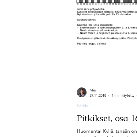
Pätkis
Muut
Hyvän mielen
Ilmaiset neuleohjeet
Mia
29.11.2018
1 min käytetty
Pätkis
Pitkikset, osa 1
Huomenta! Kyllä, tänään on v