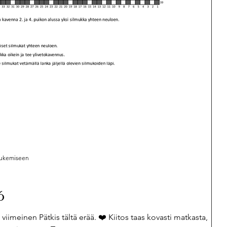
 villasukat
HAIKU
Huovuttaminen
 lukemiseen
6
iimeinen Pätkis tältä erää. ❤️ Kiitos taas kovasti matkasta,