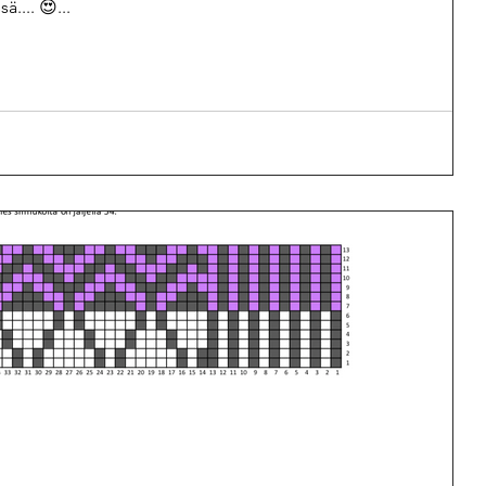
.... 😍...