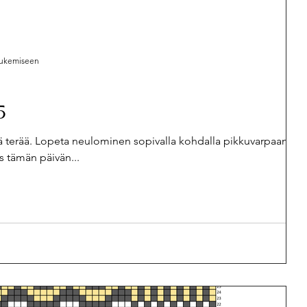
 lukemiseen
5
ä terää. Lopeta neulominen sopivalla kohdalla pikkuvarpaan
uus tämän päivän...