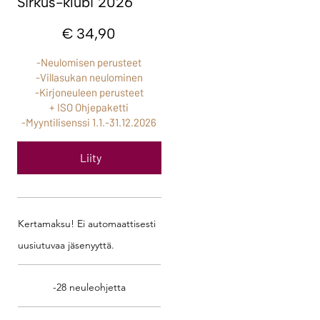
Sirkus-klubi 2026
34,90 €
€
34,90
-Neulomisen perusteet
-Villasukan neulominen
-Kirjoneuleen perusteet
+ ISO Ohjepaketti
-Myyntilisenssi 1.1.-31.12.2026
Liity
Kertamaksu! Ei automaattisesti
uusiutuvaa jäsenyyttä.
-28 neuleohjetta