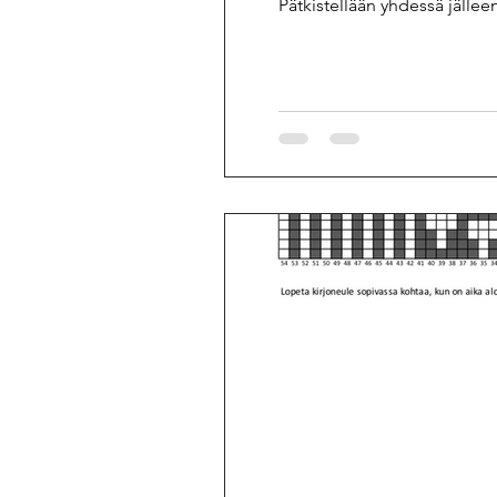
Pätkistellään yhdessä jällee