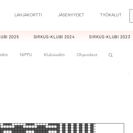
LAHJAKORTTI
JÄSENYYDET
TYÖKALUT
UBI 2025
SIRKUS-KLUBI 2024
SIRKUS-KLUBI 2023
tähti
NIPPU
Klubisisältö
Ohjevideot
rankukkia
KIMARA
Ornamentti
t
Tulpukat
Perholaiset
Sirkus
at
Potpuri
Lupaus
Hurmaavat