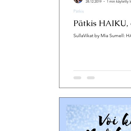
28.12.2019
1 min käytetty
Pätkis
Pätkis HAIKU, 
SullaVikat by Mia Sumell: 