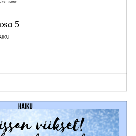
 lukemiseen
osa 5
HAIKU