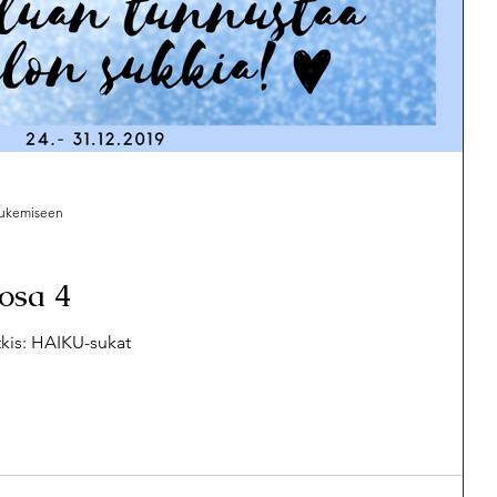
 lukemiseen
osa 4
tkis: HAIKU-sukat