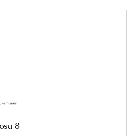
 villasukat
HAIKU
Huovuttaminen
 lukemiseen
osa 8