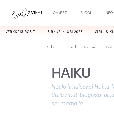
OHJEET
BLOGI
INFO
VERKKOKURSSIT
SIRKUS-KLUBI 2026
SIRKUS-KL
Kaikki
Puikoilla Peltolassa
Joulu
Kotipiha
Kuulumisia
Kuu
HAIKU
Neulo ilmaiseksi Haiku-
Ilopillerit
Pitsylit
Sikermä
SullaVikat-blogissa julka
seuraamalla.
Pirskeet
Pitkikset
Kakkar