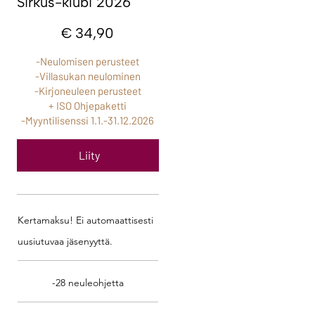
Sirkus-klubi 2026
34,90 €
€
34,90
-Neulomisen perusteet
-Villasukan neulominen
-Kirjoneuleen perusteet
+ ISO Ohjepaketti
-Myyntilisenssi 1.1.-31.12.2026
Liity
Kertamaksu! Ei automaattisesti
uusiutuvaa jäsenyyttä.
-28 neuleohjetta