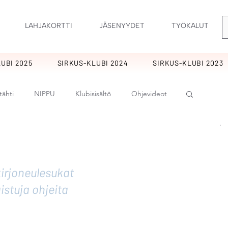
LAHJAKORTTI
JÄSENYYDET
TYÖKALUT
UBI 2025
SIRKUS-KLUBI 2024
SIRKUS-KLUBI 2023
tähti
NIPPU
Klubisisältö
Ohjevideot
rankukkia
KIMARA
Ornamentti
kirjoneulesukat
t
Tulpukat
Perholaiset
Sirkus
istuja ohjeita
at
Potpuri
Lupaus
Hurmaavat