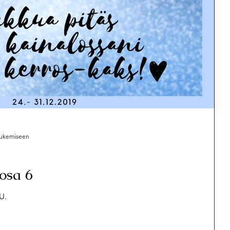
 lukemiseen
osa 6
U.