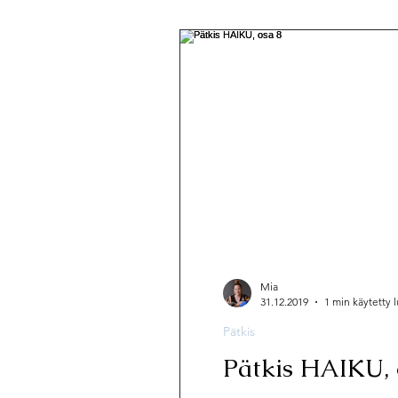
Pätkis
Muut
Hyvän mielen
Mia
31.12.2019
1 min käytetty
Pätkis
Pätkis HAIKU, 