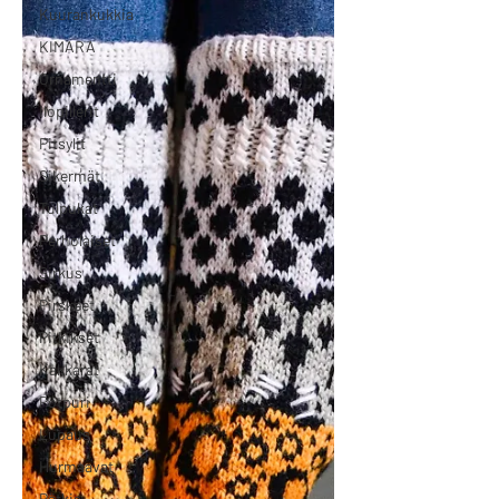
Kuurankukkia
KIMARA
Ornamentti
Ilopillerit
Pitsylit
Sikermät
Tulpukat
Perholaiset
Sirkus
Pirskeet
Pitkikset
Kakkarat
Potpuri
Lupaus
Hurmaavat
Pätkis