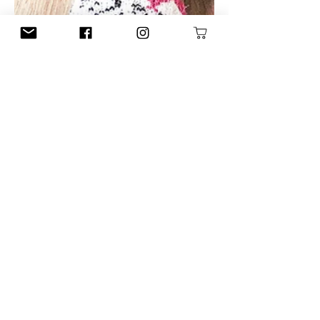
Mia
12.11.2025
Valepalmikko – helppo ja
näyttävä neulepinta
Opi neulomaan valepalmikko helposti
ilman apupuikkoa! Tässä blogissa
kerrotaan, miten saat aikaan kauniin ja