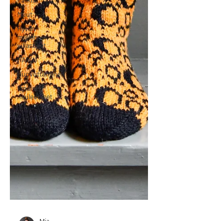
Muut
Hyvän
mielen
villasukat
HAIKU
Huovuttaminen
Ilmaiset
neuleohjeet