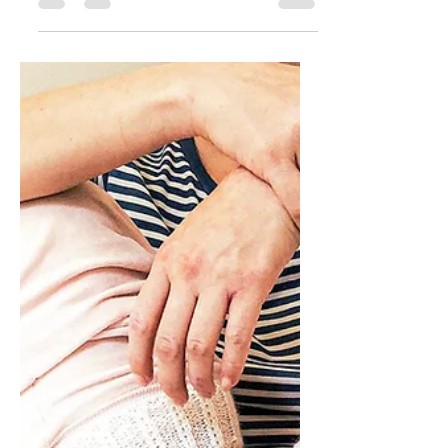
neuloa kauneimmat villasukat , mitä
ikinä toivoa saattaa? Siltä istumalta
silmukoita luomaan ja puikot sauhuten
työhön, mielessä siintää jo ajatukset
kaunokaisista jalassasi! Ensimmäisen
sukan valmistuttua on aika sovittaa.
Sitten se iskee, karmaiseva totuus.
Sukka mahtuukin nipin napin
puoleenväliin jalkaterää, eikä se veny
pidemmälle vaikka kuinka yrittää. Sinne
ropisivat unelmat, ja sukkapuikot
nurkkaan! Ihmeellisiä ohjeita suunnit