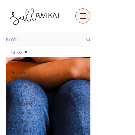
BLOGI
Kaikki
Kaikki
Puikoilla
Peltolassa
Joulutähti
NIPPU
Klubisisältö
Ohjevideot
Kotipiha
Kuulumisia