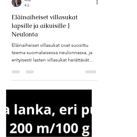
Mia
4.2.
Eläinaiheiset villasukat
lapsille ja aikuisille |
Neulonta
Eläinaiheiset villasukat ovat suosittu
teema suomalaisessa neulonnassa, ja
erityisesti lasten villasukat herättävät
iloa niin neulojissa kuin käyttäjissäkin.
Eläinkuviot, kuten hiiri, panda tai pöllö,
tekevät sukista leikkisiä ja helposti
lähestyttäviä – ja samalla ne tarjoavat
mahdollisuuden harjoitella
kirjoneuletta hauskalla tavalla. Hyvän
mielen villasukat lapsille- kirja julkaistiin
vuonna 2020 ja nyt ohjeet ovat saatavilla
myös yksittäisinä ohjeina tai kuuden