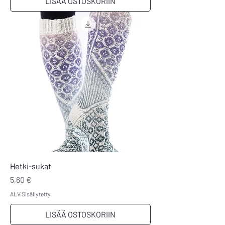
LISÄÄ OSTOSKORIIN
Hetki-sukat
Hinta
5,60 €
ALV Sisällytetty
LISÄÄ OSTOSKORIIN