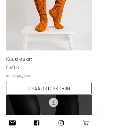
Kuusi-sukat
Hinta
5,60 €
ALV Sisällytetty
LISÄÄ OSTOSKORIIN