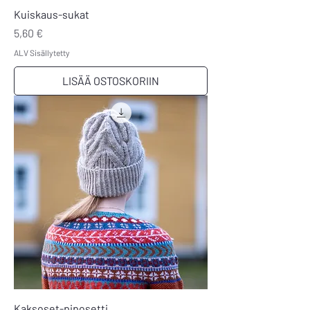
Kuiskaus-sukat
Hinta
5,60 €
ALV Sisällytetty
LISÄÄ OSTOSKORIIN
Kaksoset-piposetti