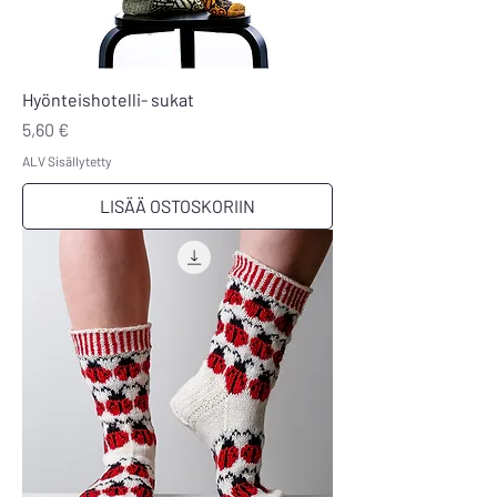
Hyönteishotelli- sukat
Hinta
5,60 €
ALV Sisällytetty
LISÄÄ OSTOSKORIIN