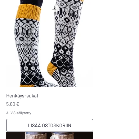
Henkäys-sukat
Hinta
5,60 €
ALV Sisällytetty
LISÄÄ OSTOSKORIIN