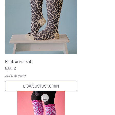
Pantteri-sukat
Hinta
5,60 €
ALV Sisällytetty
LISÄÄ OSTOSKORIIN