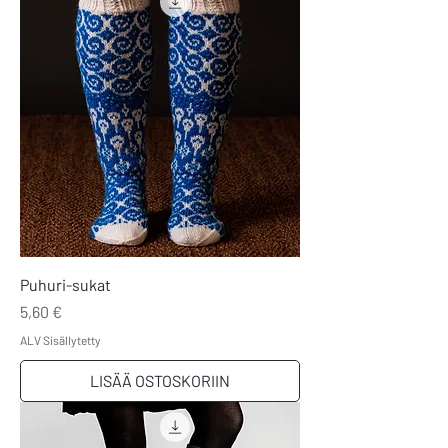
Puhuri-sukat
Hinta
5,60 €
ALV Sisällytetty
LISÄÄ OSTOSKORIIN