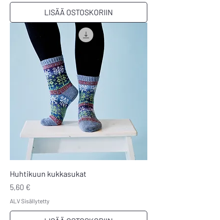
LISÄÄ OSTOSKORIIN
Huhtikuun kukkasukat
Hinta
5,60 €
ALV Sisällytetty