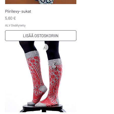
Piirilevy- sukat
Hinta
5,60 €
ALV Sisällytetty
LISÄÄ OSTOSKORIIN