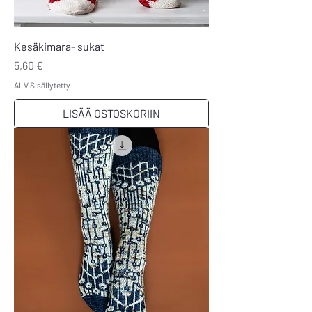
Kesäkimara- sukat
Hinta
5,60 €
ALV Sisällytetty
LISÄÄ OSTOSKORIIN