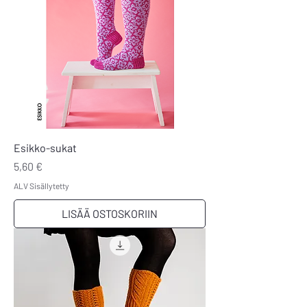
Esikko-sukat
Hinta
5,60 €
ALV Sisällytetty
LISÄÄ OSTOSKORIIN