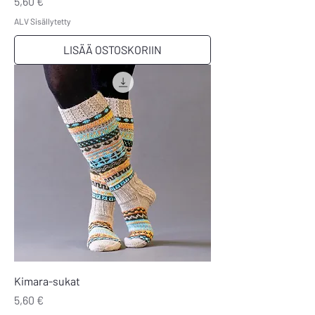
Hinta
5,60 €
ALV Sisällytetty
LISÄÄ OSTOSKORIIN
Kimara-sukat
Hinta
5,60 €