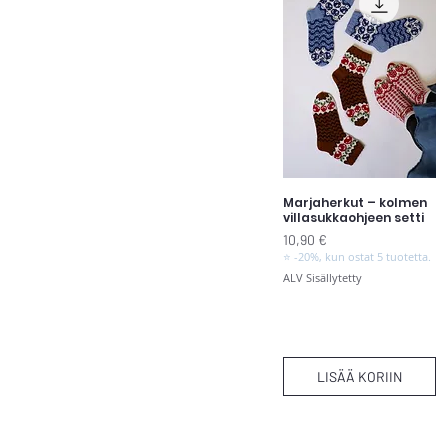
Marjaherkut – kolmen
Pikakatselu
villasukkaohjeen setti
Hinta
10,90 €
⭐ -20%, kun ostat 5 tuotetta.
ALV Sisällytetty
LISÄÄ KORIIN