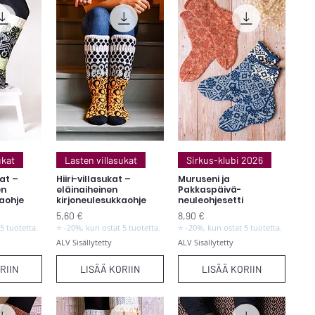
elu
Pikakatselu
Pikakatselu
ukat
Lasten villasukat
Sirkus-klubi 2026
at –
Hiiri-villasukat –
Muruseni ja
en
eläinaiheinen
Pakkaspäivä-
kaohje
kirjoneulesukkaohje
neuleohjesetti
Hinta
Hinta
5,60 €
8,90 €
5 tuotetta.
⭐ -20%, kun ostat 5 tuotetta.
⭐ -20%, kun ostat 5 tuotetta.
ALV Sisällytetty
ALV Sisällytetty
RIIN
LISÄÄ KORIIN
LISÄÄ KORIIN