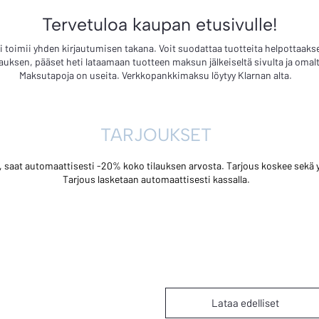
Tervetuloa kaupan etusivulle!
i toimii yhden kirjautumisen takana. Voit suodattaa tuotteita helpottaaks
lauksen, pääset heti lataamaan tuotteen maksun jälkeiseltä sivulta ja omalta 
Maksutapoja on useita. Verkkopankkimaksu löytyy Klarnan alta.
TARJOUKSET
n, saat automaattisesti -20% koko tilauksen arvosta. Tarjous koskee sekä yk
Tarjous lasketaan automaattisesti kassalla.
Lataa edelliset