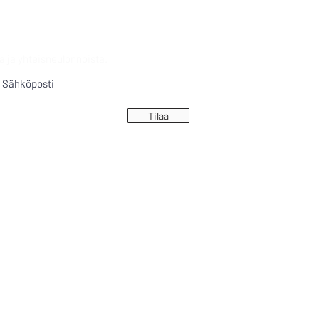
a ja yhteisneulonnoista.
Tilaa