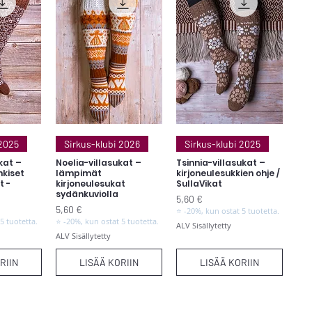
elu
Pikakatselu
Pikakatselu
 2025
Sirkus-klubi 2026
Sirkus-klubi 2025
ukat –
Noelia-villasukat –
Tsinnia-villasukat –
kiset
lämpimät
kirjoneulesukkien ohje /
t -
kirjoneulesukat
SullaVikat
sydänkuviolla
Hinta
5,60 €
Hinta
5,60 €
⭐ -20%, kun ostat 5 tuotetta.
5 tuotetta.
⭐ -20%, kun ostat 5 tuotetta.
ALV Sisällytetty
ALV Sisällytetty
RIIN
LISÄÄ KORIIN
LISÄÄ KORIIN