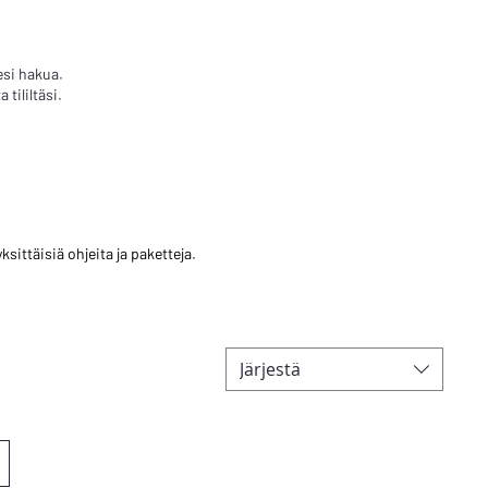
esi hakua.
tililtäsi.
sittäisiä ohjeita ja paketteja.
Järjestä