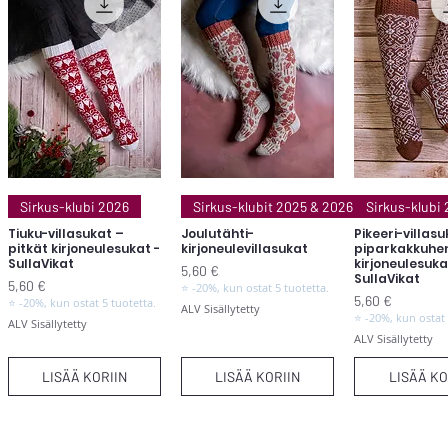
Pikakatselu
Pikakatselu
Pikakats
Sirkus-klubi 2026
Sirkus-klubit 2025 & 2026
Sirkus-klubi
Tiuku-villasukat –
Joulutähti-
Pikeeri-villas
pitkät kirjoneulesukat -
kirjoneulevillasukat
piparkakkuhen
SullaVikat
kirjoneulesuka
Hinta
5,60 €
SullaVikat
Hinta
5,60 €
⭐ -20%, kun ostat 5 tuotetta.
Hinta
5,60 €
⭐ -20%, kun ostat 5 tuotetta.
ALV Sisällytetty
⭐ -20%, kun ostat 
ALV Sisällytetty
ALV Sisällytetty
LISÄÄ KORIIN
LISÄÄ KORIIN
LISÄÄ KO