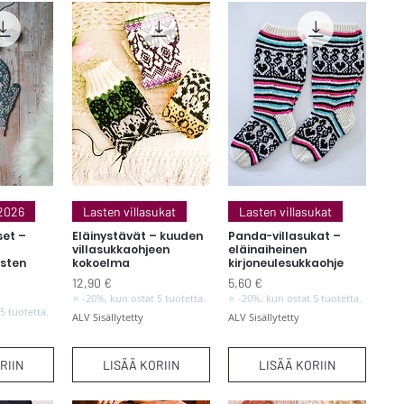
elu
Pikakatselu
Pikakatselu
 2026
Lasten villasukat
Lasten villasukat
set –
Eläinystävät – kuuden
Panda-villasukat –
villasukkaohjeen
eläinaiheinen
asten
kokoelma
kirjoneulesukkaohje
Hinta
Hinta
12,90 €
5,60 €
⭐ -20%, kun ostat 5 tuotetta.
⭐ -20%, kun ostat 5 tuotetta.
5 tuotetta.
ALV Sisällytetty
ALV Sisällytetty
RIIN
LISÄÄ KORIIN
LISÄÄ KORIIN