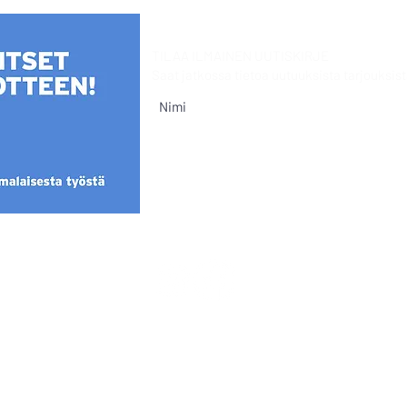
TILAA ILMAINEN UUTISKIRJE
Saat jatkossa tietoa uutuuksista
tarjouksist
Tietoa evästeistä
@Mia Sumell 2024