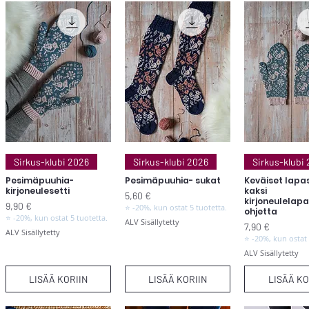
Pikakatselu
Pikakatselu
Pikakats
Sirkus-klubi 2026
Sirkus-klubi 2026
Sirkus-klubi
Pesimäpuuhia-
Pesimäpuuhia- sukat
Keväiset lapa
kirjoneulesetti
kaksi
Hinta
5,60 €
kirjoneulelap
Hinta
9,90 €
⭐ -20%, kun ostat 5 tuotetta.
ohjetta
⭐ -20%, kun ostat 5 tuotetta.
ALV Sisällytetty
Hinta
7,90 €
ALV Sisällytetty
⭐ -20%, kun ostat 
ALV Sisällytetty
LISÄÄ KORIIN
LISÄÄ KORIIN
LISÄÄ KO