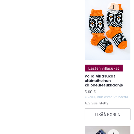
Pikakatselu
Lasten villasukat
Pöllö-villasukat –
eläinaiheinen
kirjoneulesukkaohje
Hinta
5,60 €
⭐ -20%, kun ostat 5 tuotetta.
ALV Sisällytetty
LISÄÄ KORIIN