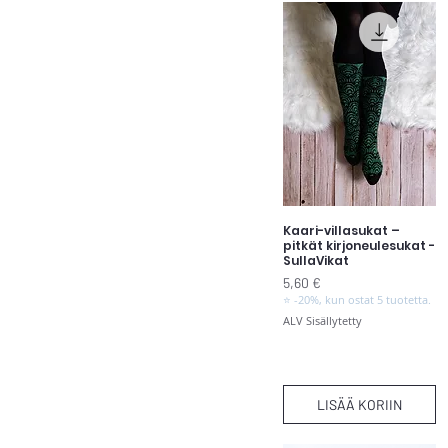
Kaari-villasukat –
Pikakatselu
pitkät kirjoneulesukat -
SullaVikat
Hinta
5,60 €
⭐ -20%, kun ostat 5 tuotetta.
ALV Sisällytetty
LISÄÄ KORIIN