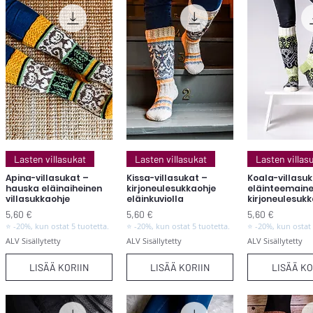
Pikakatselu
Pikakatselu
Pikakats
Lasten villasukat
Lasten villasukat
Lasten villas
Apina-villasukat –
Kissa-villasukat –
Koala-villasuk
hauska eläinaiheinen
kirjoneulesukkaohje
eläinteemain
villasukkaohje
eläinkuviolla
kirjoneulesuk
Hinta
Hinta
Hinta
5,60 €
5,60 €
5,60 €
⭐ -20%, kun ostat 5 tuotetta.
⭐ -20%, kun ostat 5 tuotetta.
⭐ -20%, kun ostat 
ALV Sisällytetty
ALV Sisällytetty
ALV Sisällytetty
LISÄÄ KORIIN
LISÄÄ KORIIN
LISÄÄ KO