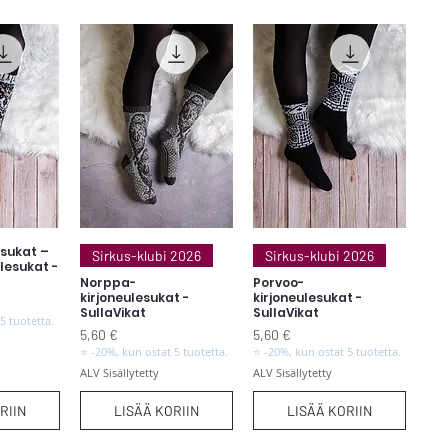
asukat –
elu
Pikakatselu
Pikakatselu
Sirkus-klubi 2026
Sirkus-klubi 2026
ulesukat -
Norppa-
Porvoo-
kirjoneulesukat -
kirjoneulesukat -
SullaVikat
SullaVikat
5 tuotetta.
Hinta
Hinta
5,60 €
5,60 €
⭐ -20%, kun ostat 5 tuotetta.
⭐ -20%, kun ostat 5 tuotetta.
ALV Sisällytetty
ALV Sisällytetty
RIIN
LISÄÄ KORIIN
LISÄÄ KORIIN