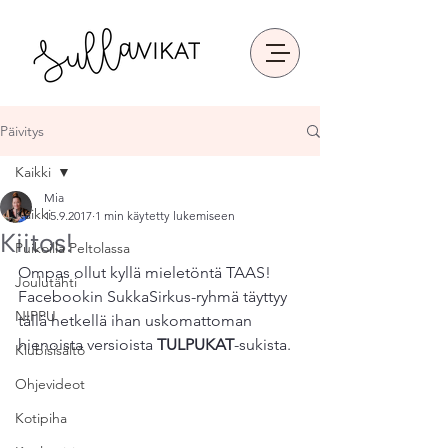
Päivitys
Kaikki
Mia
Kaikki
15.9.2017
1 min käytetty lukemiseen
Kiitos!
Puikoilla Peltolassa
Ompas ollut kyllä mieletöntä TAAS! 
Joulutähti
Facebookin SukkaSirkus-ryhmä täyttyy 
NIPPU
tällä hetkellä ihan uskomattoman 
hienoista versioista 
TULPUKAT
-sukista.
Klubisisältö
Ohjevideot
Kotipiha