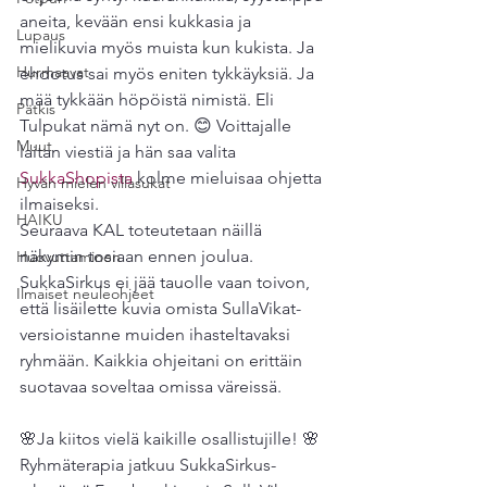
aneita, kevään ensi kukkasia ja 
Lupaus
mielikuvia myös muista kun kukista. Ja 
Hurmaavat
ehdotus sai myös eniten tykkäyksiä. Ja 
mää tykkään höpöistä nimistä. Eli 
Pätkis
Tulpukat nämä nyt on. 😊 Voittajalle 
Muut
laitan viestiä ja hän saa valita 
SukkaShopista
 kolme mieluisaa ohjetta 
Hyvän mielen villasukat
ilmaiseksi.
HAIKU
Seuraava KAL toteutetaan näillä 
näkymin tosiaan ennen joulua. 
Huovuttaminen
SukkaSirkus ei jää tauolle vaan toivon, 
Ilmaiset neuleohjeet
että lisäilette kuvia omista SullaVikat-
versioistanne muiden ihasteltavaksi 
ryhmään. Kaikkia ohjeitani on erittäin 
suotavaa soveltaa omissa väreissä. 
🌸Ja kiitos vielä kaikille osallistujille! 🌸
Ryhmäterapia jatkuu SukkaSirkus-