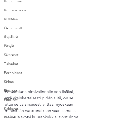
Kuulumisia
Kuurankukkia
KIMARA
Ornamentti
Ilopillerit
Pitsylit
Sikermät
Tulpukat
Perholaiset
Sirkus
Pirskeet
Perusteluna nimivalinnalle sen lisäksi, 
että yksinkertaisesti pidän siitä, on se 
Pitkikset
ettei se varsinaisesti viittaa myöskään 
Kakkarat
mihinkään vuodenaikaan vaan samalla 
ohjeella syntyi kuurankukkia, syystulppa
Potpuri