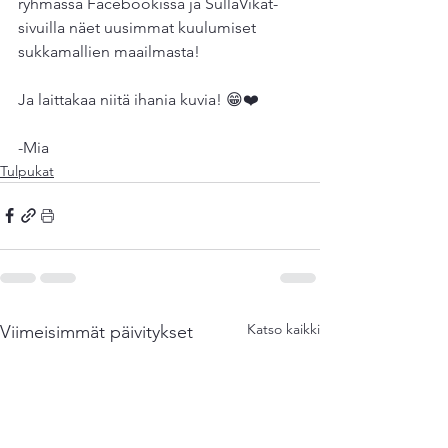
ryhmässä Facebookissa ja SullaVikat-
sivuilla näet uusimmat kuulumiset 
sukkamallien maailmasta!
Ja laittakaa niitä ihania kuvia! 😁❤️
-Mia
Tulpukat
Katso kaikki
Viimeisimmät päivitykset