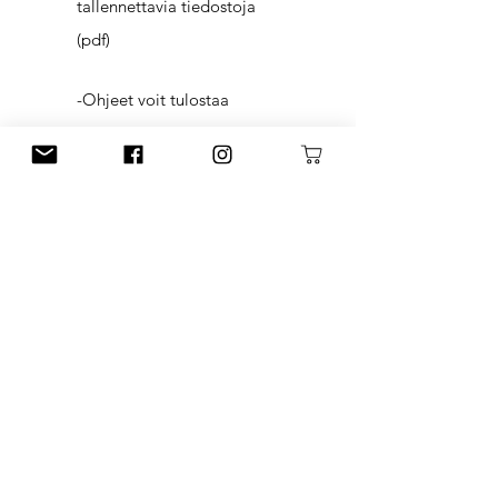
tallennettavia tiedostoja
(pdf)
-Ohjeet voit tulostaa
helposti A4-koossa.
(Kaupallinen yhteistyö)
Osoitteesta
WWW.LANKAPUOTI.COM
löydät monipuolisesti langat ja
tarvikkeet käsityöharrastukseen!
NEULEOHJEET
Sirkus-klubi 2025