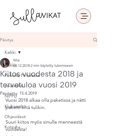
Päivitys
Kaikki
Mia
Kaikki
28.12.2018
2 min käytetty lukemiseen
Kiitos vuodesta 2018 ja
Puikoilla Peltolassa
tervetuloa vuosi 2019
Joulutähti
Päivitetty:
15.4.2019
NIPPU
Vuosi 2018 alkaa olla paketissa ja nätti 
Klubisisältö
paketti siitä tulikin.
Ohjevideot
Suuri kiitos myös sinulle menneestä 
Kotipiha
vuodesta! 