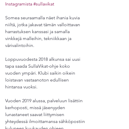
Instagramista
#sullavikat
Somea seuraamalla näet ihania kuvia 
niiltä, jotka jakavat tämän valloittavan 
harrastuksen kanssasi ja samalla 
vinkkejä malleihin, tekniikkaan ja 
värivalintoihin.
Loppuvuodesta 2018 alkunsa sai uusi 
tapa saada SullaVikat-ohje koko 
vuoden ympäri. Klubi saikin oikein 
loistavan vastaanoton edullisen 
hintansa vuoksi.
Vuoden 2019 alussa, palveluun lisättiin 
kerhoposti, missä jäsenyyden 
lunastaneet saavat liittymisen 
yhteydessä ilmoittamansa sähköpostiin 
kuluneen kuukauden ohjeen.