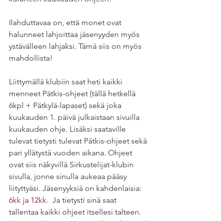
Ilahduttavaa on, että monet ovat 
halunneet lahjoittaa jäsenyyden myös 
ystävälleen lahjaksi. Tämä siis on myös 
mahdollista!
Liittymällä klubiin saat heti kaikki 
menneet Pätkis-ohjeet (tällä hetkellä 
6kpl + Pätkylä-lapaset) sekä joka 
kuukauden 1. päivä julkaistaan sivuilla 
kuukauden ohje. Lisäksi saataville 
tulevat tietysti tulevat Pätkis-ohjeet sekä 
pari yllätystä vuoden aikana. Ohjeet 
ovat siis näkyvillä Sirkustelijat-klubin 
sivulla, jonne sinulla aukeaa pääsy 
liityttyäsi. Jäsenyyksiä on kahdenlaisia: 
6kk ja 12kk. 
 Ja tietysti sinä saat 
tallentaa kaikki ohjeet itsellesi talteen.