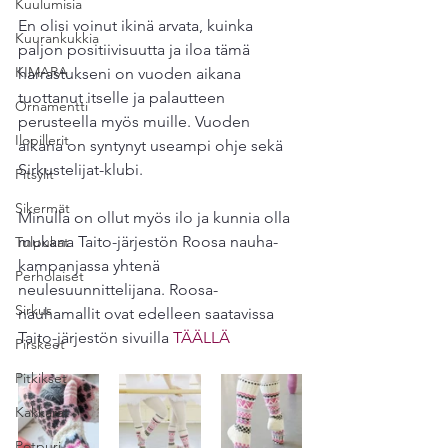
Kuulumisia
En olisi voinut ikinä arvata, kuinka 
Kuurankukkia
paljon positiivisuutta ja iloa tämä 
KIMARA
harrastukseni on vuoden aikana 
tuottanut itselle ja palautteen 
Ornamentti
perusteella myös muille. Vuoden 
Ilopillerit
aikana on syntynyt useampi ohje sekä 
Sirkustelijat-klubi. 
Pitsylit
Sikermät
Minulla on ollut myös ilo ja kunnia olla 
mukana Taito-järjestön Roosa nauha- 
Tulpukat
kampanjassa yhtenä 
Perholaiset
neulesuunnittelijana. Roosa-
Sirkus
nauhamallit ovat edelleen saatavissa 
Taito-järjestön sivuilla 
TÄÄLLÄ
Pirskeet
Pitkikset
Kakkarat
Potpuri