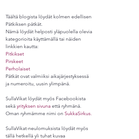
Täältä blogista löydät kolmen edellisen 
Pätkiksen pätkät.
Nämä löydät helposti yläpuolella olevia 
kategorioita käyttämällä tai näiden 
linkkien kautta:
Pitkikset
Pirskeet
Perholaiset
Pätkät ovat valmiiksi aikajärjestyksessä 
ja numeroitu, uusin ylimpänä.
SullaVikat löydät myös Facebookista 
sekä 
yrityksen sivuna
 että ryhmänä. 
Oman ryhmämme nimi on 
SukkaSirkus.
SullaVikat-neulomuksista löydät myös 
tällä hetkellä yli tuhat kuvaa 