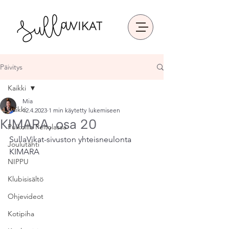
Päivitys
Kaikki
Mia
Kaikki
12.4.2023
1 min käytetty lukemiseen
KIMARA, osa 20
Puikoilla Peltolassa
SullaVikat-sivuston yhteisneulonta 
Joulutähti
KIMARA
NIPPU
Klubisisältö
Ohjevideot
Kotipiha