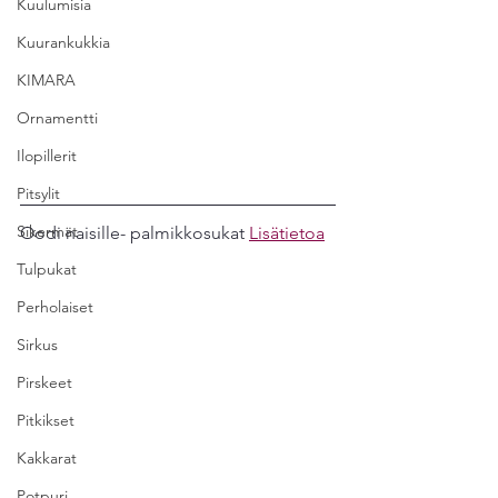
Kuulumisia
Kuurankukkia
KIMARA
Ornamentti
Ilopillerit
Pitsylit
Sikermät
Oodi naisille- palmikkosukat 
Lisätietoa
Tulpukat
Perholaiset
Sirkus
Pirskeet
Pitkikset
Kakkarat
Potpuri