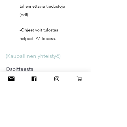
tallennettavia tiedostoja
(pdf)
-Ohjeet voit tulostaa
helposti A4-koossa.
(Kaupallinen yhteistyö)
Osoitteesta
WWW.LANKAPUOTI.COM
löydät monipuolisesti langat ja
tarvikkeet käsityöharrastukseen!
NEULEOHJEET