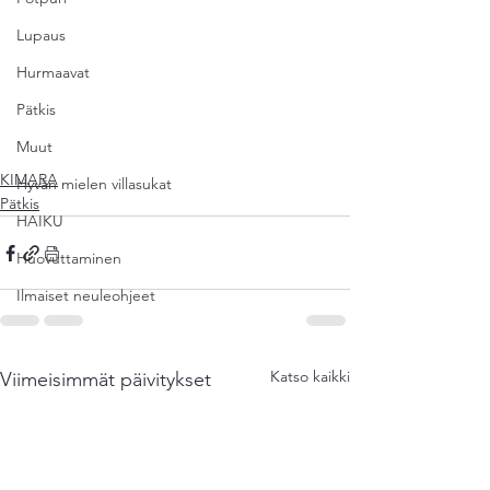
Lupaus
Hurmaavat
Pätkis
Muut
KIMARA
Hyvän mielen villasukat
Pätkis
HAIKU
Huovuttaminen
Ilmaiset neuleohjeet
Katso kaikki
Viimeisimmät päivitykset