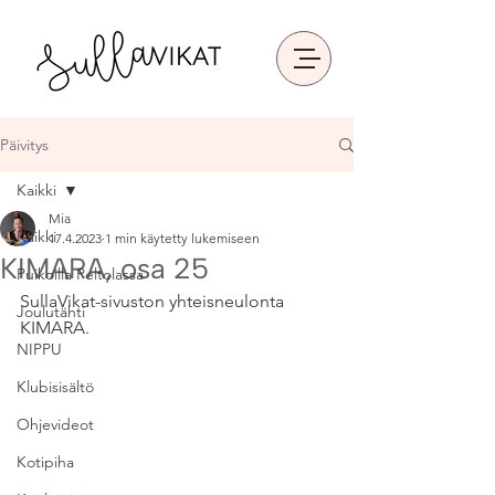
Päivitys
Kaikki
Mia
Kaikki
17.4.2023
1 min käytetty lukemiseen
KIMARA, osa 25
Puikoilla Peltolassa
SullaVikat-sivuston yhteisneulonta 
Joulutähti
KIMARA.
NIPPU
Klubisisältö
Ohjevideot
Kotipiha