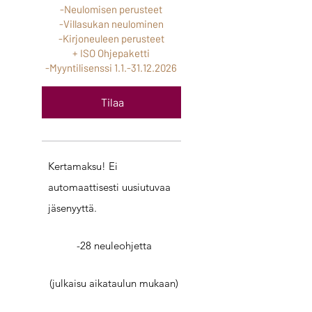
-Neulomisen perusteet
-Villasukan neulominen
-Kirjoneuleen perusteet
+ ISO Ohjepaketti
-Myyntilisenssi
1.1.-31.12.2026
Tilaa
Kertamaksu! Ei
automaattisesti uusiutuvaa
jäsenyyttä.
-28 neuleohjetta
(julkaisu aikataulun mukaan)