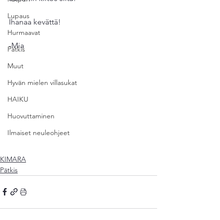
Lupaus
Ihanaa kevättä! 
Hurmaavat
-Mia
Pätkis
Muut
Hyvän mielen villasukat
HAIKU
Huovuttaminen
Ilmaiset neuleohjeet
KIMARA
Pätkis