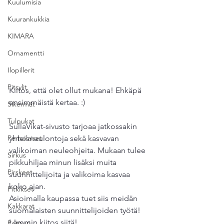
Kuulumisia
Kuurankukkia
KIMARA
Ornamentti
Ilopillerit
Pitsylit
Kiitos, että olet ollut mukana! Ehkäpä 
ensimmäistä kertaa. :)
Sikermät
Tulpukat
SullaVikat-sivusto tarjoaa jatkossakin 
Perholaiset
yhteisneulontoja sekä kasvavan 
valikoiman neuleohjeita. Mukaan tulee 
Sirkus
pikkuhiljaa minun lisäksi muita 
Pirskeet
suunnittelijoita ja valikoima kasvaa 
koko ajan.
Pitkikset
Asioimalla kaupassa tuet siis meidän 
Kakkarat
suomalaisten suunnittelijoiden työtä! 
Lämmin kiitos siitä!
Potpuri