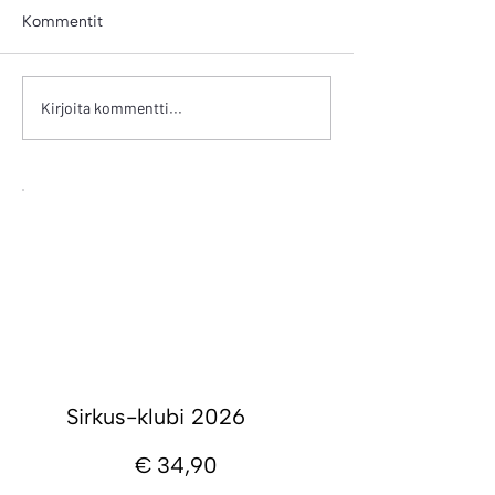
Kommentit
NIPPU 11
NIPPU 10
Kirjoita kommentti...
Sirkus-klubi 2026
34,90 €
€
34,90