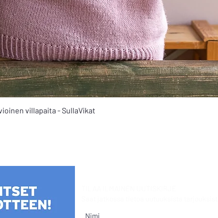
Pikakatselu
oinen villapaita - SullaVikat
TILAA ILMAINEN UUTISKIRJE
Saat jatkossa tietoa uutuuksista
tarjouksist