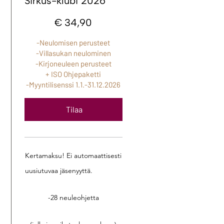
Sirkus-klubi 2026
34,90 €
€
34,90
-Neulomisen perusteet
-Villasukan neulominen
-Kirjoneuleen perusteet
+ ISO Ohjepaketti
-Myyntilisenssi 1.1.-31.12.2026
Tilaa
Kertamaksu! Ei automaattisesti
uusiutuvaa jäsenyyttä.
-28 neuleohjetta