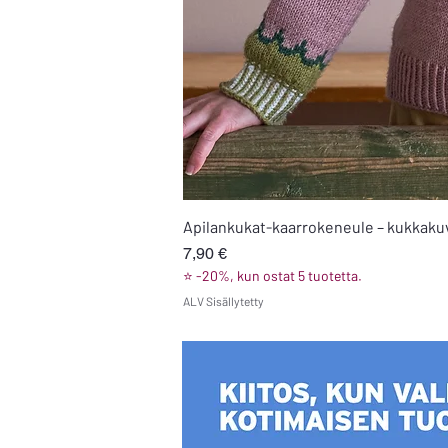
Apilankukat-kaarrokeneule – kukkakuvi
Hinta
7,90 €
⭐ -20%, kun ostat 5 tuotetta.
ALV Sisällytetty