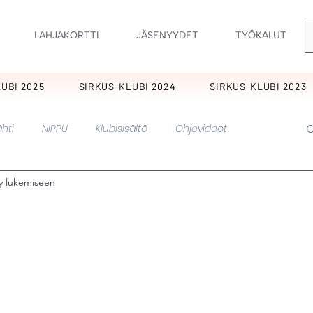
LAHJAKORTTI
JÄSENYYDET
TYÖKALUT
UBI 2025
SIRKUS-KLUBI 2024
SIRKUS-KLUBI 2023
hti
NIPPU
Klubisisältö
Ohjevideot
ty lukemiseen
nkukkia
KIMARA
Ornamentti
Ilopillerit
Perholaiset
Sirkus
Pirskeet
Pitkikset
Hurmaavat
Pätkis
Muut