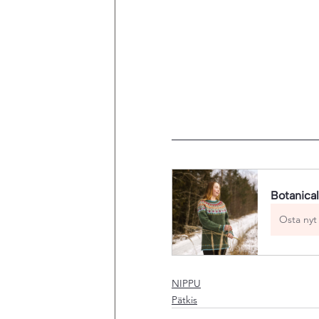
Botanica
Osta nyt
NIPPU
Pätkis