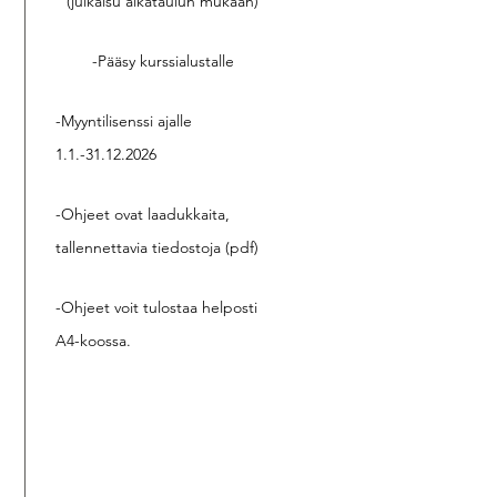
(julkaisu aikataulun mukaan)
-Pääsy kurssialustalle
-Myyntilisenssi ajalle
1.1.-31.12.2026
-Ohjeet ovat laadukkaita,
tallennettavia tiedostoja (pdf)
-Ohjeet voit tulostaa helposti
A4-koossa.