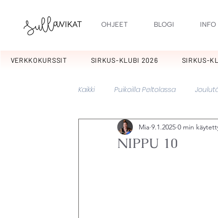
OHJEET
BLOGI
INFO
VERKKOKURSSIT
SIRKUS-KLUBI 2026
SIRKUS-KL
Kaikki
Puikoilla Peltolassa
Joulutä
Mia
9.1.2025
0 min käytet
Kotipiha
Kuulumisia
Kuura
NIPPU 10
Pitsylit
Sikermät
Tulpukat
Kakkarat
Potpuri
Lupaus