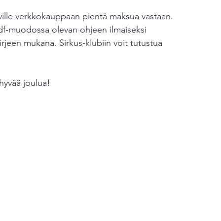
ville verkkokauppaan pientä maksua vastaan. 
Huovuttaminen
Ilmaiset neuleohjeet
pdf-muodossa olevan ohjeen ilmaiseksi 
jeen mukana. Sirkus-klubiin voit tutustua 
hyvää joulua!