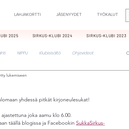
LAHJAKORTTI
JÄSENYYDET
TYÖKALUT
UBI 2025
SIRKUS-KLUBI 2024
SIRKUS-KLUBI 2023
hti
NIPPU
Klubisisältö
Ohjevideot
etty lukemiseen
nkukkia
KIMARA
Ornamentti
Ilopillerit
Perholaiset
Sirkus
Pirskeet
Pitkikset
lomaan yhdessä pitkät kirjoneulesukat!
 ajastettuna joka aamu klo 6.00. 
Hurmaavat
Pätkis
Muut
staan täällä blogissa ja Facebookin 
SukkaSirkus-