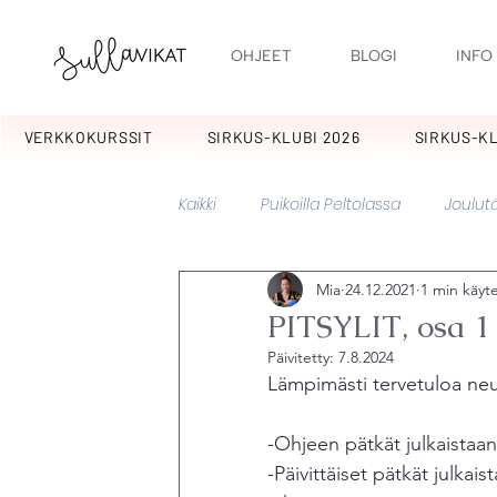
OHJEET
BLOGI
INFO
VERKKOKURSSIT
SIRKUS-KLUBI 2026
SIRKUS-KL
Kaikki
Puikoilla Peltolassa
Joulutä
Mia
24.12.2021
1 min käyt
Kotipiha
Kuulumisia
Kuura
PITSYLIT, osa 1
Päivitetty:
7.8.2024
Pitsylit
Sikermät
Tulpukat
Lämpimästi tervetuloa neu
-Ohjeen pätkät julkaistaan
Kakkarat
Potpuri
Lupaus
-Päivittäiset pätkät julkai