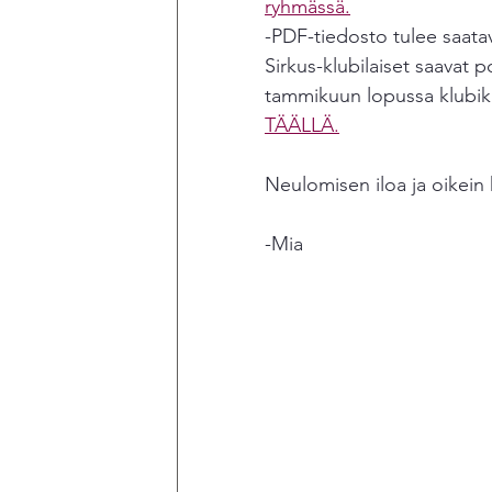
ryhmässä.
-PDF-tiedosto tulee saata
Hyvän mielen villasukat
HAIKU
Sirkus-klubilaiset saavat 
tammikuun lopussa klubikir
TÄÄLLÄ.
Neulomisen iloa ja oikein 
-Mia