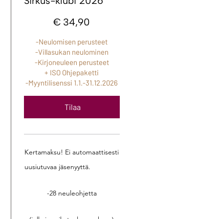
Sirkus-klubi 2026
34,90 €
€
34,90
-Neulomisen perusteet
-Villasukan neulominen
-Kirjoneuleen perusteet
+ ISO Ohjepaketti
-Myyntilisenssi 1.1.-31.12.2026
Tilaa
Kertamaksu! Ei automaattisesti
uusiutuvaa jäsenyyttä.
-28 neuleohjetta