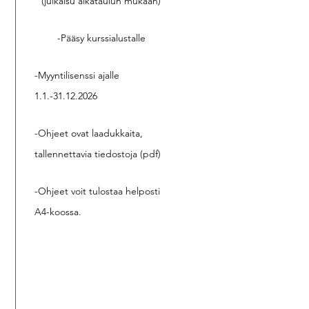
(julkaisu aikataulun mukaan)
-Pääsy kurssialustalle
-Myyntilisenssi ajalle
1.1.-31.12.2026
-Ohjeet ovat laadukkaita,
tallennettavia tiedostoja (pdf)
-Ohjeet voit tulostaa helposti
A4-koossa.