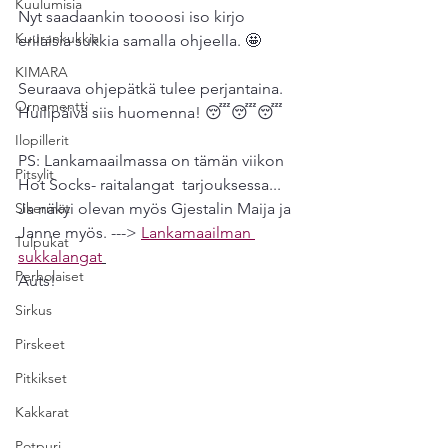
Kuulumisia
Nyt saadaankin toooosi iso kirjo 
Kuurankukkia
erilaisia sukkia samalla ohjeella. 🤩
KIMARA
Seuraava ohjepätkä tulee perjantaina. 
Ornamentti
Huilipäivä siis huomenna! 😴😴😴
Ilopillerit
PS: Lankamaailmassa on tämän viikon 
Pitsylit
Hot Socks- raitalangat  tarjouksessa... 
Sikermät
Ja näkyi olevan myös Gjestalin Maija ja 
Janne myös. ---> 
Lankamaailman 
Tulpukat
sukkalangat
Perholaiset
Auts! 
Sirkus
Pirskeet
Pitkikset
Kakkarat
Potpuri