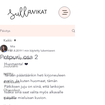
Päivitys
Kaikki
Mia
Kaikki
21.8.2019
1 min käytetty lukemiseen
Potpuri, osa 2
Puikoilla Peltolassa
Huomenta! ❤️
Joulutähti
NIPPU
Tänään päästäänkin heti kirjoneuleen 
pariin. Ja kuten huomaat, tämän 
Klubisisältö
Pätkiksen juju on siinä, että lankojen 
Ohjevideot
lisäksi sinä saat valita myös alkavalle 
päivälle mieluisan kuvion.
Kotipiha