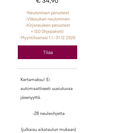
€
34,90
-Neulomisen perusteet
-Villasukan neulominen
-Kirjoneuleen perusteet
+ ISO Ohjepaketti
-Myyntilisenssi
1.1.-31.12.2026
Tilaa
Kertamaksu! Ei
automaattisesti uusiutuvaa
jäsenyyttä.
-28 neuleohjetta
(julkaisu aikataulun mukaan)