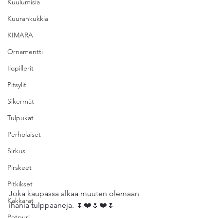
Kuulumisia
Kuurankukkia
KIMARA
Ornamentti
Ilopillerit
Pitsylit
Sikermät
Tulpukat
Perholaiset
Sirkus
Pirskeet
Pitkikset
Joka kaupassa alkaa muuten olemaan 
Kakkarat
ihania tulppaaneja. 🌷❤️🌷❤️🌷
Potpuri