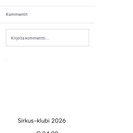
Kommentit
NIPPU 11
NIPPU 10
Kirjoita kommentti...
Sirkus-klubi 2026
34,90 €