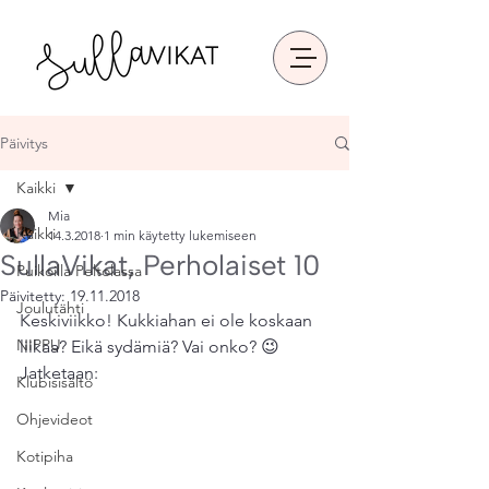
Päivitys
Kaikki
Mia
Kaikki
14.3.2018
1 min käytetty lukemiseen
SullaVikat, Perholaiset 10
Puikoilla Peltolassa
Päivitetty:
19.11.2018
Joulutähti
Keskiviikko! Kukkiahan ei ole koskaan 
NIPPU
liikaa? Eikä sydämiä? Vai onko? 😉
Jatketaan:
Klubisisältö
Ohjevideot
Kotipiha