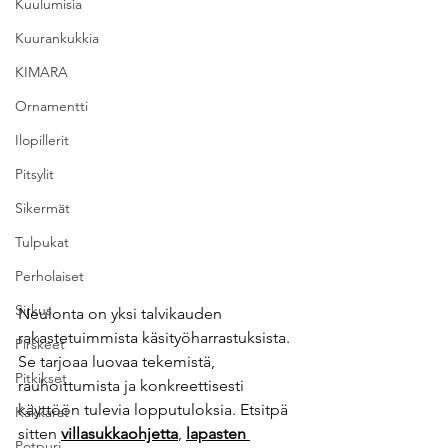
Kuulumisia
Kuurankukkia
KIMARA
Ornamentti
Ilopillerit
Pitsylit
Sikermät
Tulpukat
Perholaiset
Sirkus
Neulonta on yksi talvikauden 
rakastetuimmista käsityöharrastuksista. 
Pirskeet
Se tarjoaa luovaa tekemistä, 
Pitkikset
rauhoittumista ja konkreettisesti 
käyttöön tulevia lopputuloksia. Etsitpä 
Kakkarat
sitten 
villasukkaohjetta
, 
lapasten 
Potpuri