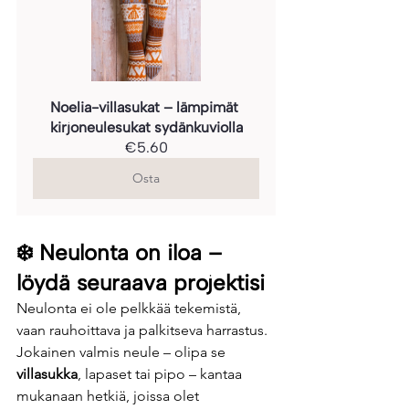
Noelia-villasukat – lämpimät 
kirjoneulesukat sydänkuviolla
€5.60
Osta
❄️ 
Neulonta on iloa – 
löydä seuraava projektisi
Neulonta ei ole pelkkää tekemistä, 
vaan rauhoittava ja palkitseva harrastus. 
Jokainen valmis neule – olipa se 
villasukka
, lapaset tai pipo – kantaa 
mukanaan hetkiä, joissa olet 