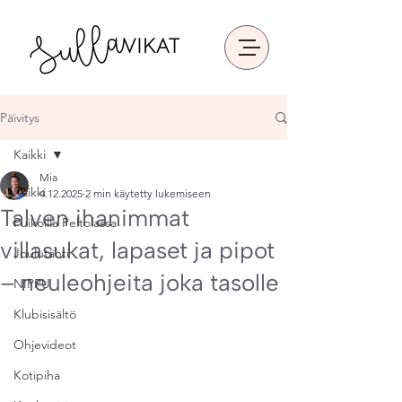
Päivitys
Kaikki
Mia
Kaikki
4.12.2025
2 min käytetty lukemiseen
Talven ihanimmat
Puikoilla Peltolassa
villasukat, lapaset ja pipot
Joulutähti
– neuleohjeita joka tasolle
NIPPU
Klubisisältö
Ohjevideot
Kotipiha