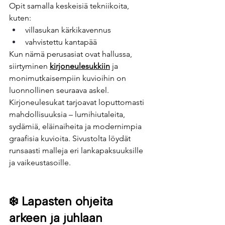
Opit samalla keskeisiä tekniikoita, 
kuten:
villasukan kärkikavennus
vahvistettu kantapää
Kun nämä perusasiat ovat hallussa, 
siirtyminen 
kirjoneulesukkiin
 ja 
monimutkaisempiin kuvioihin on 
luonnollinen seuraava askel.
Kirjoneulesukat tarjoavat loputtomasti 
mahdollisuuksia – lumihiutaleita, 
sydämiä, eläinaiheita ja modernimpia 
graafisia kuvioita. Sivustolta löydät 
runsaasti malleja eri lankapaksuuksille 
ja vaikeustasoille.
❄️ 
Lapasten ohjeita 
arkeen ja juhlaan