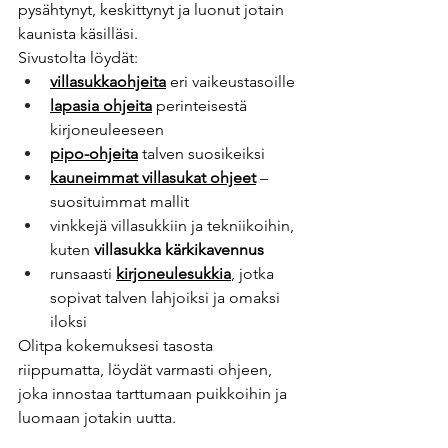
pysähtynyt, keskittynyt ja luonut jotain 
kaunista käsilläsi.
Sivustolta löydät:
villasukkaohjeita
 eri vaikeustasoille
lapasia ohjeita
 perinteisestä 
kirjoneuleeseen
pipo-ohjeita
 talven suosikeiksi
kauneimmat villasukat ohjeet
 – 
suosituimmat mallit
vinkkejä villasukkiin ja tekniikoihin, 
kuten 
villasukka kärkikavennus
runsaasti 
kirjoneulesukkia
, jotka 
sopivat talven lahjoiksi ja omaksi 
iloksi
Olitpa kokemuksesi tasosta 
riippumatta, löydät varmasti ohjeen, 
joka innostaa tarttumaan puikkoihin ja 
luomaan jotakin uutta.