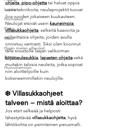
ohjeita
, 
pipo-ohjetta
 tai haluat oppia 
Lupaus
uusia tekniikoita, neuleprojektit tuovat 
iloa vuoden jokaiseen kuukauteen.
Hurmaavat
Neulojat etsivät usein 
kauneimpia 
Pätkis
villasukkaohjeita
, selkeitä kaavioita ja 
vaiheittaisia ohjeita, joiden avulla 
Muut
onnistuu varmasti. Siksi olen koonnut 
Hyvän mielen villasukat
tälle sivustolle laajan valikoiman 
kirjoneulesukkia
, 
lapasten ohjeita
 sekä 
HAIKU
muitakin talvisia neuleita, jotka sopivat 
Huovuttaminen
niin aloittelijoille kuin 
kokeneemmillekin neulojille.
❄️ 
Villasukkaohjeet 
talveen – mistä aloittaa?
Jos etsit selkeää ja helposti 
lähestyttävää 
villasukkaohjetta
, hyvä 
lähtökohta on perinteinen perusmalli. 