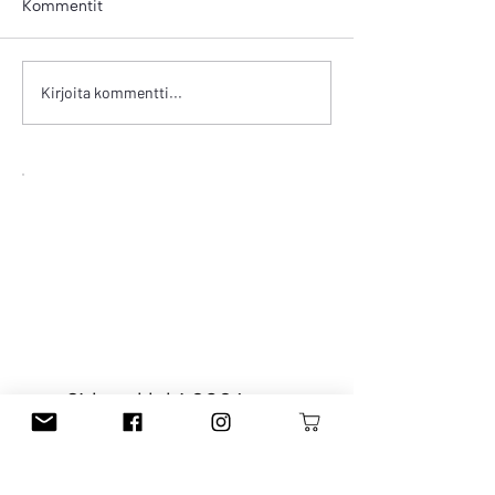
Kommentit
Hyödynnä langa
Minkälaisen neulekurssin
Kirjoita kommentti...
sinä haluaisit käydä
verkossa?
Sirkus-klubi 2026
34,90 €
€
34,90
-Neulomisen perusteet