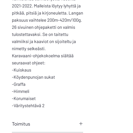
2021-2022. Malleista löytyy lyhyttä ja
pitkää, pitsiä ja kirjoneuletta. Langan
paksuus vaihtelee 200m-420m/100g.
26 sivuinen ohjepaketti on valmis
tulostettavaksi. Se on taitettu
valmiiksi ja kaaviot on sijoiteltu ja
nimetty selkeästi.
Karavaani-ohjekokoelma siältää
seuraavat ohjeet:
-Kuiskaus
-Köydenpunojan sukat
-Graffa
-Himmeli
-Korumaiset
-Väritystehtävä 2
Toimitus