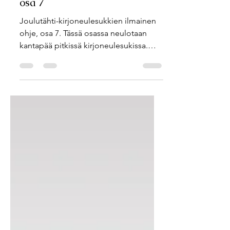
Mia
5.1.
Joulutähti-kirjoneulesukat,
osa 7
Joulutähti-kirjoneulesukkien ilmainen
ohje, osa 7. Tässä osassa neulotaan
kantapää pitkissä kirjoneulesukissa.
Ohje julkaistaan vaiheittain SullaVikat-
blogissa.