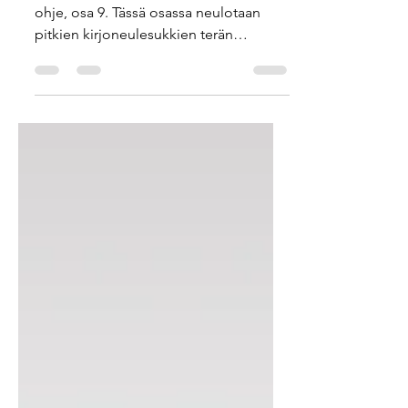
osa 9
Joulutähti-kirjoneulesukkien ilmainen
ohje, osa 9. Tässä osassa neulotaan
pitkien kirjoneulesukkien terän
viimeiset kerrokset ja tehdään
kärkikavennukset. Ohje julkaistaan
vaiheittain SullaVikat-blogissa.