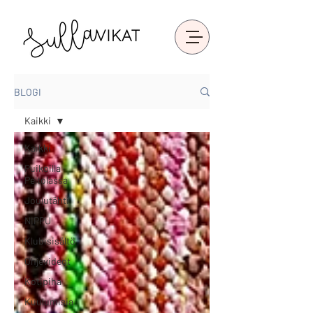
BLOGI
Kaikki
Kaikki
Puikoilla
Peltolassa
Joulutähti
NIPPU
Klubisisältö
Ohjevideot
Kotipiha
Kuulumisia