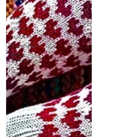
Muut
Hyvän
mielen
villasukat
HAIKU
Huovuttaminen
Ilmaiset
neuleohjeet