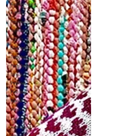
Kuurankukkia
KIMARA
Ornamentti
Ilopillerit
Pitsylit
Sikermät
Tulpukat
Perholaiset
Sirkus
Pirskeet
Pitkikset
Kakkarat
Potpuri
Lupaus
Hurmaavat
Pätkis