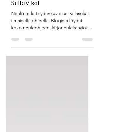
villasukat – ilmainen ohje |
SullaVikat
Neulo pitkät sydänkuvioiset villasukat
ilmaisella ohjeella. Blogista löydät
koko neuleohjeen, kirjoneulekaaviot
sekä vinkit onnistuneisiin villasukkiin.