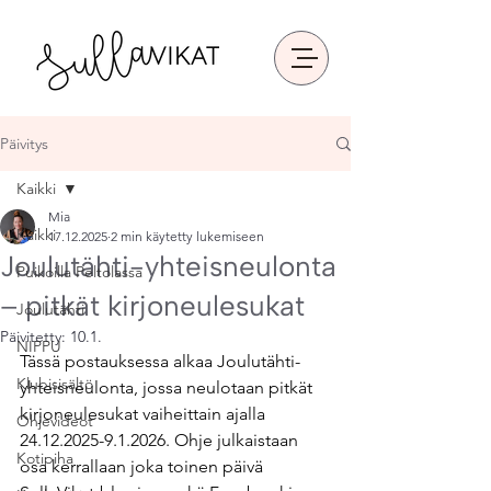
Päivitys
Kaikki
Mia
Kaikki
17.12.2025
2 min käytetty lukemiseen
Joulutähti-yhteisneulonta
Puikoilla Peltolassa
– pitkät kirjoneulesukat
Joulutähti
Päivitetty:
10.1.
NIPPU
Tässä postauksessa alkaa Joulutähti-
Klubisisältö
yhteisneulonta, jossa neulotaan pitkät 
kirjoneulesukat vaiheittain ajalla 
Ohjevideot
24.12.2025-9.1.2026. Ohje julkaistaan 
Kotipiha
osa kerrallaan joka toinen päivä 