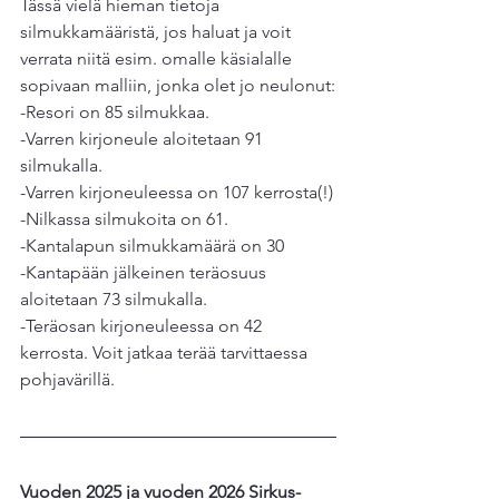
Tässä vielä hieman tietoja 
silmukkamääristä, jos haluat ja voit 
verrata niitä esim. omalle käsialalle 
sopivaan malliin, jonka olet jo neulonut:
-Resori on 85 silmukkaa.
-Varren kirjoneule aloitetaan 91 
silmukalla.
-Varren kirjoneuleessa on 107 kerrosta(!)
-Nilkassa silmukoita on 61.
-Kantalapun silmukkamäärä on 30
-Kantapään jälkeinen teräosuus 
aloitetaan 73 silmukalla.
-Teräosan kirjoneuleessa on 42 
kerrosta. Voit jatkaa terää tarvittaessa 
pohjavärillä.
Vuoden 2025 ja vuoden 2026 Sirkus-