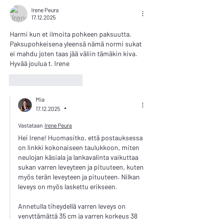
Irene Peura
17.12.2025
Harmi kun et ilmoita pohkeen paksuutta. 
Paksupohkeisena yleensä nämä normi sukat 
ei mahdu joten taas jää väliin tämäkin kiva. 
Hyvää joulua t. Irene
Tykkää
vastaus
Mia
17.12.2025
•
Vastataan
Irene Peura
Hei Irene! Huomasitko, että postauksessa 
on linkki kokonaiseen taulukkoon, miten 
neulojan käsiala ja lankavalinta vaikuttaa 
sukan varren leveyteen ja pituuteen, kuten 
myös terän leveyteen ja pituuteen. Nilkan 
leveys on myös laskettu erikseen. 
Annetulla tiheydellä varren leveys on 
venyttämättä 35 cm ja varren korkeus 38 