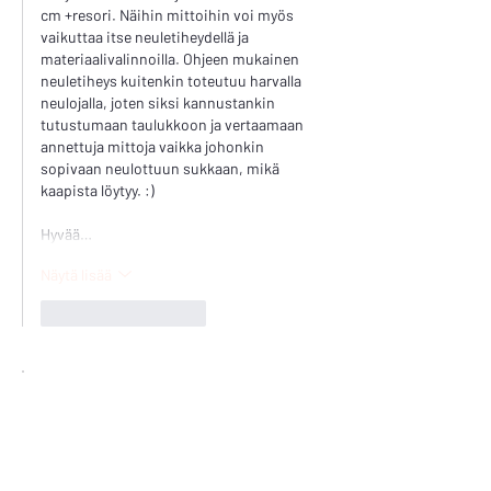
cm +resori. Näihin mittoihin voi myös 
vaikuttaa itse neuletiheydellä ja 
materiaalivalinnoilla. Ohjeen mukainen 
neuletiheys kuitenkin toteutuu harvalla 
neulojalla, joten siksi kannustankin 
tutustumaan taulukkoon ja vertaamaan 
annettuja mittoja vaikka johonkin 
sopivaan neulottuun sukkaan, mikä 
kaapista löytyy. :)
Hyvää…
Näytä lisää
Tykkää
vastaus