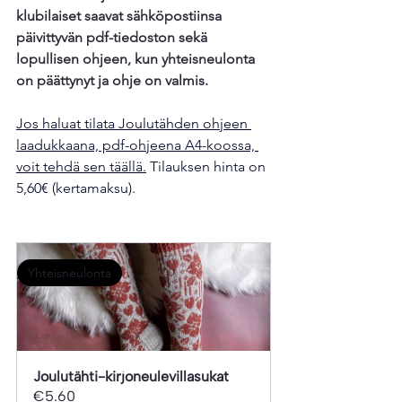
klubilaiset saavat sähköpostiinsa 
päivittyvän pdf-tiedoston sekä 
lopullisen ohjeen, kun yhteisneulonta 
on päättynyt ja ohje on valmis.
Jos haluat tilata Joulutähden ohjeen 
laadukkaana, pdf-ohjeena A4-koossa, 
voit tehdä sen täällä.
 Tilauksen hinta on 
5,60€ (kertamaksu).
Yhteisneulonta
Joulutähti-kirjoneulevillasukat
€5.60