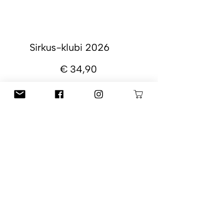
Sirkus-klubi 2026
34,90 €
€
34,90
-Neulomisen perusteet
-Villasukan neulominen
-Kirjoneuleen perusteet
+ ISO Ohjepaketti
-Myyntilisenssi
1.1.-31.12.2026
Tilaa
Kertamaksu! Ei
automaattisesti uusiutuvaa