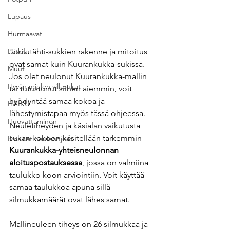
Lupaus
Hurmaavat
Pätkis
Joulutähti-sukkien rakenne ja mitoitus 
ovat samat kuin Kuurankukka-sukissa. 
Muut
Jos olet neulonut Kuurankukka-mallin 
Hyvän mielen villasukat
tai tutustunut siihen aiemmin, voit 
hyödyntää samaa kokoa ja 
HAIKU
lähestymistapaa myös tässä ohjeessa. 
Huovuttaminen
Neuletiheyden ja käsialan vaikutusta 
sukan kokoon käsitellään tarkemmin 
Ilmaiset neuleohjeet
Kuurankukka-yhteisneulonnan 
aloituspostauksessa
,
 jossa on valmiina 
taulukko koon arviointiin. Voit käyttää 
samaa taulukkoa apuna sillä 
silmukkamäärät ovat lähes samat.
Mallineuleen tiheys on 26 silmukkaa ja 