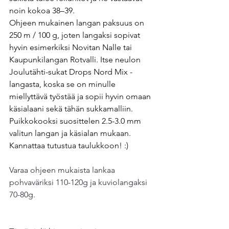
noin kokoa 38–39.
Ohjeen mukainen langan paksuus on 
250 m / 100 g, joten langaksi sopivat 
hyvin esimerkiksi Novitan Nalle tai 
Kaupunkilangan Rotvalli. Itse neulon 
Joulutähti-sukat Drops Nord Mix -
langasta, koska se on minulle 
miellyttävä työstää ja sopii hyvin omaan 
käsialaani sekä tähän sukkamalliin. 
Puikkokooksi suosittelen 2.5-3.0 mm 
valitun langan ja käsialan mukaan. 
Kannattaa tutustua taulukkoon! :)
Varaa ohjeen mukaista lankaa 
pohvaväriksi 110-120g ja kuviolangaksi 
70-80g.