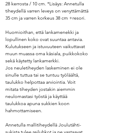
28 kerrosta / 10 cm. *Lisäys: 
Annetulla 
tiheydellä varren leveys on venyttämättä 
35 cm ja varren korkeus 38 cm +resori.
Huomioithan, että lankamenekki ja 
lopullinen koko ovat suuntaa antavia. 
Kulutukseen ja istuvuuteen vaikuttavat 
muun muassa oma käsiala, puikkokoko 
sekä käytetty lankamerkki.
Jos neuletiheyden laskeminen ei ole 
sinulle tuttua tai se tuntuu työläältä, 
taulukko helpottaa arviointia. Voit 
mitata tiheyden jostakin aiemmin 
neulomastasi työstä ja käyttää 
taulukkoa apuna sukkien koon 
hahmottamiseen.
Annetulla mallitiheydellä Joulutähti-
sukista tulee reiluhkot ja ne vastaavat 