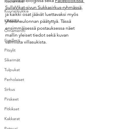
SullaVikat-blogissa sekä 
Facebookissa 
Kuulumisia
SullaVikat-sivun Sukkasirkus-ryhmässä,
Kuurankukkia
ja kaikki osat jäävät luettavaksi myös 
KIMARA
yhteisneulonnan päätyttyä. Tässä 
ensimmäisessä postauksessa näet 
Ornamentti
mallin yleiset tiedot sekä kuvan 
Ilopillerit
valmiista villasukista.
Pitsylit
Sikermät
Tulpukat
Perholaiset
Sirkus
Pirskeet
Pitkikset
Kakkarat
Potpuri