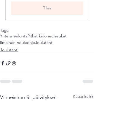
Tilaa
Tags:
Yhteisneulonta
Pitkät kirjoneulesukat
Ilmainen neuleohje
Joulutähti
Joulutähti
Katso kaikki
Viimeisimmät päivitykset